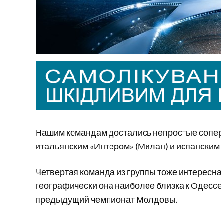
Нашим командам достались непростые соперн
итальянским «Интером» (Милан) и испанским
Четвертая команда из группы тоже интересная.
географически она наиболее близка к Одесс
предыдущий чемпионат Молдовы.