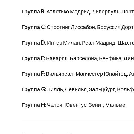
Группа B:
Атлетико Мадрид, Ливерпуль, Порт
Группа C:
Спортинг Лиссабон, Боруссия Дорт
Группа D:
Интер Милан, Реал Мадрид,
Шахт
Группа E:
Бавария, Барселона, Бенфика,
Дин
Группа F:
Вильяреал, Манчестер Юнайтед, Ат
Группа G:
Лилль, Севилья, Зальцбург, Вольф
Группа H:
Челси, Ювентус, Зенит, Мальме