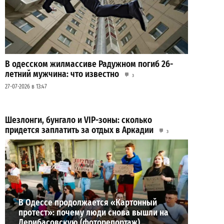
В одесском жилмассиве Радужном погиб 26-
летний мужчина: что известно
3
27-07-2026 в 13:47
Шезлонги, бунгало и VIP-зоны: сколько
придется заплатить за отдых в Аркадии
3
21-07-2026 в 19:23
ВИБОР РЕДАКЦИИ
В Одессе продолжается «Картонный
протест»: почему люди снова вышли на
Дерибасовскую (фоторепортаж)