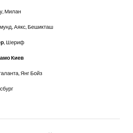
у, Милан
мунд, Аякс, Бешикташ
ер
, Шериф
амо Киев
аланта, Янг Бойз
сбург