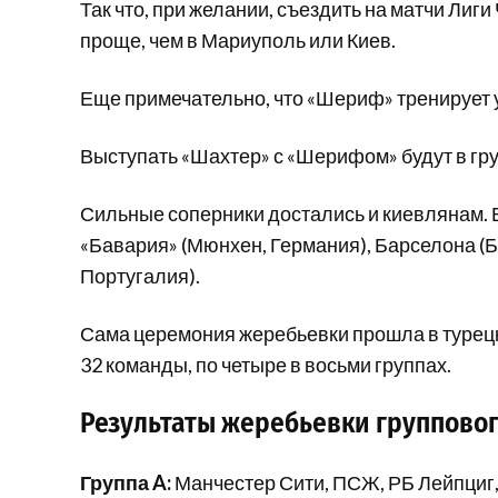
Так что, при желании, съездить на матчи Ли
проще, чем в Мариуполь или Киев.
Еще примечательно, что «Шериф» тренирует
Выступать «Шахтер» с «Шерифом» будут в гру
Сильные соперники достались и киевлянам. В
«Бавария» (Мюнхен, Германия), Барселона (Б
Португалия).
Сама церемония жеребьевки прошла в турецк
32 команды, по четыре в восьми группах.
Результаты жеребьевки групповог
Группа A:
Манчестер Сити, ПСЖ, РБ Лейпциг,