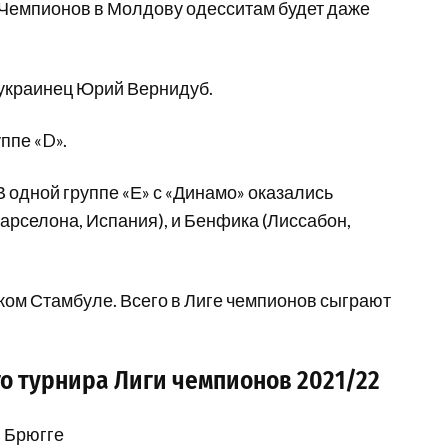
ги Чемпионов в Молдову одесситам будет даже
 украинец Юрий Вернидуб.
ппе «D».
 одной группе «Е» с «Динамо» оказались
арселона, Испания), и Бенфика (Лиссабон,
ом Стамбуле. Всего в Лиге чемпионов сыграют
о турнира Лиги чемпионов 2021/22
 Брюгге