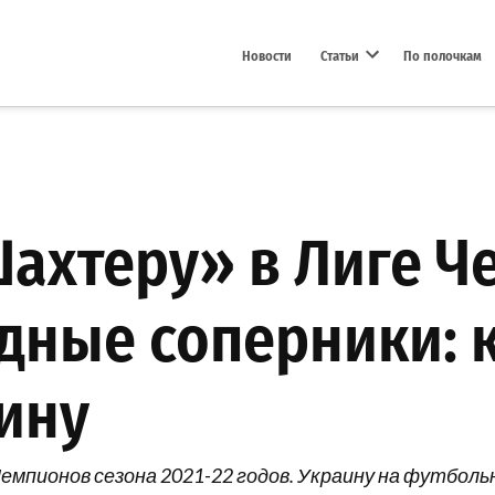
Новости
Статьи
По полочкам
Open dropdown menu
ахтеру» в Лиге Ч
здные соперники: 
аину
емпионов сезона 2021-22 годов. Украину на футболь