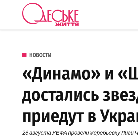
Перейти к содержанию
Одеське
життя
ОПУБЛИКОВАНО В
НОВОСТИ
«Динамо» и «Ш
достались зве
приедут в Укр
26 августа УЕФА провели жеребьевку Лиги Ч