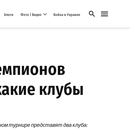
Открыть поиск
Блоги
Фото | Видео
Война в Украине
Open dropdown menu
емпионов
какие клубы
ном турнире представят два клуба: