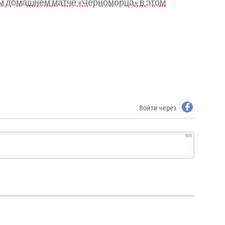
м домашнем матче «Черноморца» в этом
Войти через
500