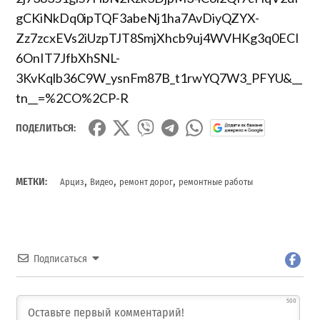
gCKiNkDq0ipTQF3abeNj1ha7AvDiyQZYX-
Zz7zcxEVs2iUzpTJT8SmjXhcb9uj4WVHKg3q0ECI
6OnIT7JfbXhSNL-
3KvKqlb36C9W_ysnFm87B_t1rwYQ7W3_PFYU&__
tn__=%2CO%2CP-R
ПОДЕЛИТЬСЯ:
,
,
,
МЕТКИ:
Арциз
Видео
ремонт дорог
ремонтные работы
Подписаться
500