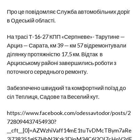
Про це повідомляє Служба автомобільних доріг
в Одеській області.
На трасі Т-16-27 КПП «Серпневе»- Тарутине —
Арциз — Сарата, км 39 — км 57 відремонтували
ділянку протяжністю 17,5 км. Відтак в
Арцизському районі завершились роботи з
поточного середнього ремонту.
Забезпечено швидкий та комфортний поїзд до
сіл Теплиця, Садове та Веселий кут.
https://www.facebook.com/odessavtodor/posts/2
728094437454930?
__cft__[0]=AZWzhiVaff14mE1tuTvDMcTBym7aRe
2j738351giS7HbN2Kzk3DjpM34C6l2QI7cHqV2dF