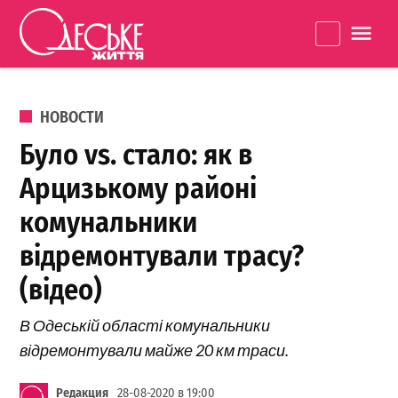
Перейти к содержанию
Одеське
La
життя
ОПУБЛИКОВАНО В
НОВОСТИ
Було vs. стало: як в
Арцизькому районі
комунальники
відремонтували трасу?
(відео)
В Одеській області комунальники
відремонтували майже 20 км траси.
Редакция
28-08-2020 в 19:00