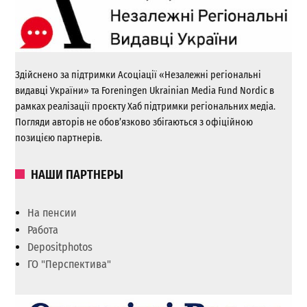
Здійснено за підтримки Асоціації «Незалежні регіональні
видавці України» та Foreningen Ukrainian Media Fund Nordic в
рамках реалізації проєкту Хаб підтримки регіональних медіа.
Погляди авторів не обов’язково збігаються з офіційною
позицією партнерів.
НАШИ ПАРТНЕРЫ
На пенсии
Работа
Depositphotos
ГО "Перспектива"