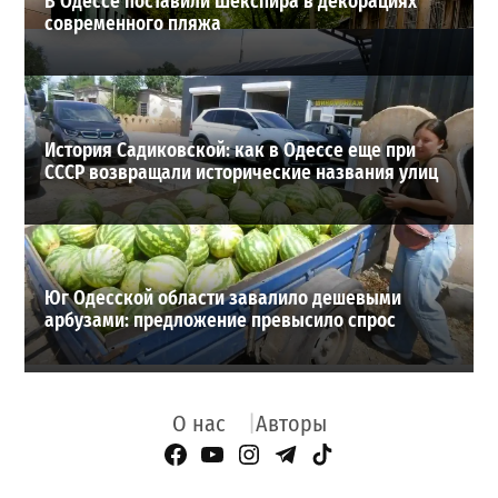
В Одессе поставили Шекспира в декорациях
современного пляжа
История Садиковской: как в Одессе еще при
СССР возвращали исторические названия улиц
Юг Одесской области завалило дешевыми
арбузами: предложение превысило спрос
О нас
Авторы
Facebook Page
YouTube
Instagram
Telegram
TikTok