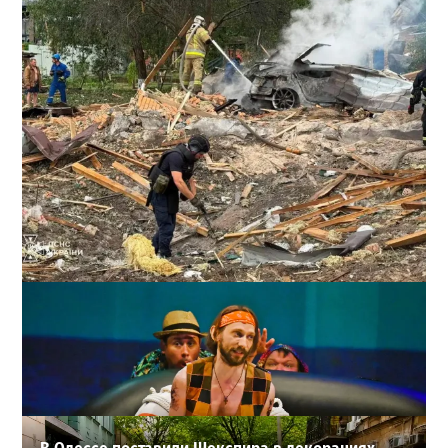
Ракетный удар по полигону на Киевщине: погибли 10
человек, сотня раненых
2
24-07-2026 в 15:22
ВИБОР РЕДАКЦИИ