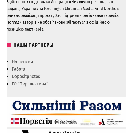
Здійснено за підтримки Асоціації «Незалежні регіональні
видавці України» та Foreningen Ukrainian Media Fund Nordic в
рамках реалізації проєкту Хаб підтримки регіональних медіа.
Погляди авторів не обов’язково збігаються з офіційною
позицією партнерів.
НАШИ ПАРТНЕРЫ
На пенсии
Работа
Depositphotos
ГО "Перспектива"