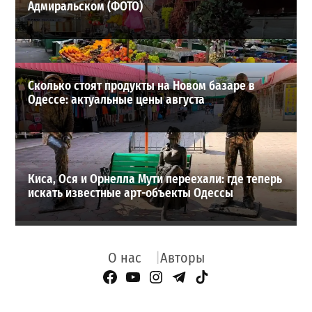
Адмиральском (ФОТО)
Сколько стоят продукты на Новом базаре в
Одессе: актуальные цены августа
Киса, Ося и Орнелла Мути переехали: где теперь
искать известные арт-объекты Одессы
О нас
Авторы
Facebook Page
YouTube
Instagram
Telegram
TikTok