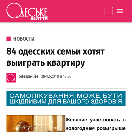
Перейти к содержанию
Одеське
La
життя
ОПУБЛИКОВАНО В
НОВОСТИ
84 одесских семьи хотят
выиграть квартиру
odessa-life
28-12-2010 в 17:36
Желание
участвовать в
новогоднем розыгрыше