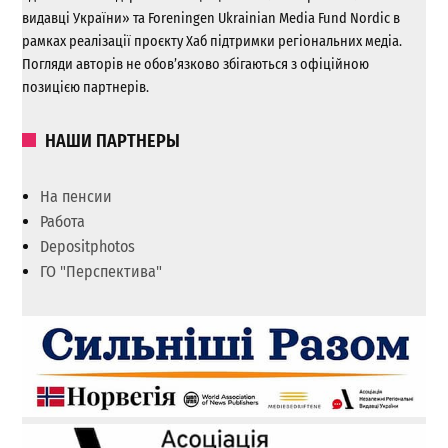
видавці України» та Foreningen Ukrainian Media Fund Nordic в
рамках реалізації проєкту Хаб підтримки регіональних медіа.
Погляди авторів не обов’язково збігаються з офіційною
позицією партнерів.
НАШИ ПАРТНЕРЫ
На пенсии
Работа
Depositphotos
ГО "Перспектива"