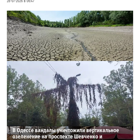
28-07-2026 в 06:47
Днестр рекордно обмелел: одесситов просят срочно
экономить воду
2
29-07-2026 в 19:28
ВИБОР РЕДАКЦИИ
В Одессе вандалы уничтожили вертикальное
озеленение на проспекте Шевченко и