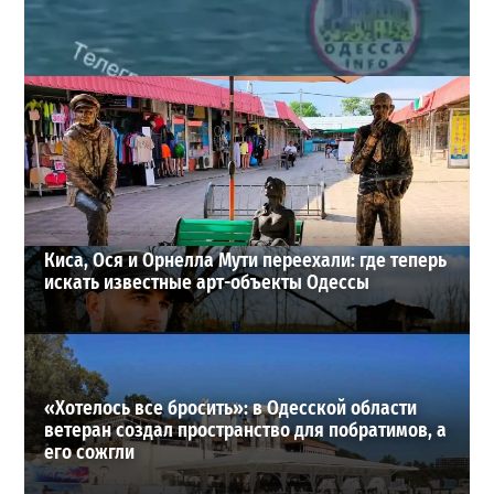
Под Одессой уносит в море ребенка на матрасе и
мужчину: идет спасательная операция
2
28-07-2026 в 17:51
ВИБОР РЕДАКЦИИ
Киса, Ося и Орнелла Мути переехали: где теперь
искать известные арт-объекты Одессы
«Хотелось все бросить»: в Одесской области
ветеран создал пространство для побратимов, а
его сожгли