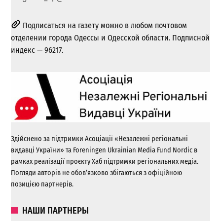
Подписаться на газету можно в любом почтовом
отделении города Одессы и Одесской области. Подписной
индекс — 96217.
Здійснено за підтримки Асоціації «Незалежні регіональні
видавці України» та Foreningen Ukrainian Media Fund Nordic в
рамках реалізації проєкту Хаб підтримки регіональних медіа.
Погляди авторів не обов’язково збігаються з офіційною
позицією партнерів.
НАШИ ПАРТНЕРЫ