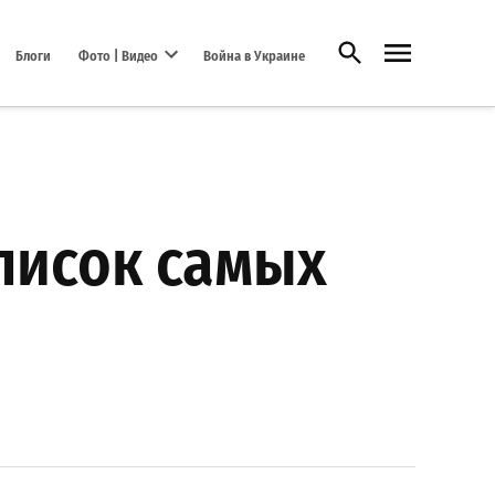
Открыть поиск
Блоги
Фото | Видео
Война в Украине
Open dropdown menu
писок самых