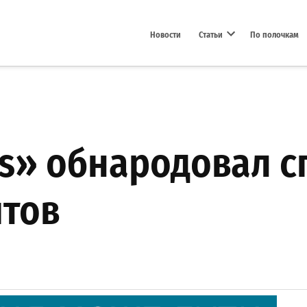
Новости
Статьи
По полочкам
Open dropdown menu
s» обнародовал с
итов