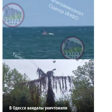
Под Одессой уносит в море ребенка на матрасе
и мужчину: идет спасательная операция
2
28-07-2026 в 17:51
ВИБОР РЕДАКЦИИ
В Одессе вандалы уничтожили