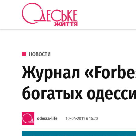
Перейти к содержанию
Одеське
життя
ОПУБЛИКОВАНО В
НОВОСТИ
Журнал «Forbe
богатых одесс
odessa-life
10-04-2011 в 16:20