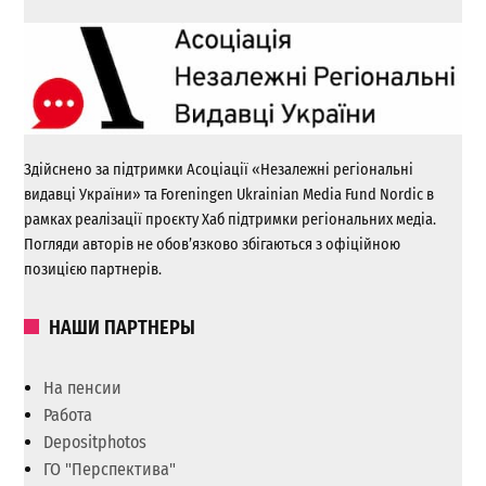
Здійснено за підтримки Асоціації «Незалежні регіональні
видавці України» та Foreningen Ukrainian Media Fund Nordic в
рамках реалізації проєкту Хаб підтримки регіональних медіа.
Погляди авторів не обов’язково збігаються з офіційною
позицією партнерів.
НАШИ ПАРТНЕРЫ
На пенсии
Работа
Depositphotos
ГО "Перспектива"