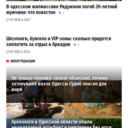
В одесском жилмассиве Радужном погиб 26-летний
мужчина: что известно
3
27-07-2026 в 13:47
Шезлонги, бунгало и VIP-зоны: сколько придется
заплатить за отдых в Аркадии
3
21-07-2026 в 19:23
ВИБОР РЕДАКЦИИ
Не только топливо: эколог объяснил, почему
затонувшее возле Одессы судно опасно для
моря
Археологи в Одесской области нашли
неожиданный артефакт и римлянина без ноги: