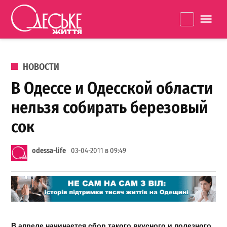
Перейти к содержанию
Одеське
La
життя
ОПУБЛИКОВАНО В
НОВОСТИ
В Одессе и Одесской области
нельзя собирать березовый
сок
odessa-life
03-04-2011 в 09:49
В апреле начинается сбор такого вкусного и полезного