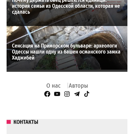
Почему держать овец решаются единицы:
история семьи из Одесской области, которая не
сдалась
Сенсация на Приморском бульваре: археологи
Одессы нашли одну из башен османского замка
Хаджибей
О нас
Авторы
Facebook Page
YouTube
Instagram
Telegram
TikTok
КОНТАКТЫ