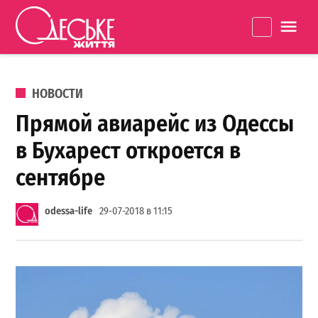
Перейти к содержанию
Одеське
La
життя
ОПУБЛИКОВАНО В
НОВОСТИ
Прямой авиарейс из Одессы
в Бухарест откроется в
сентябре
odessa-life
29-07-2018 в 11:15