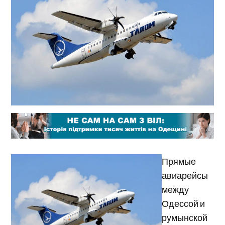
Прямые
авиарейсы
между
Одессой и
румынской