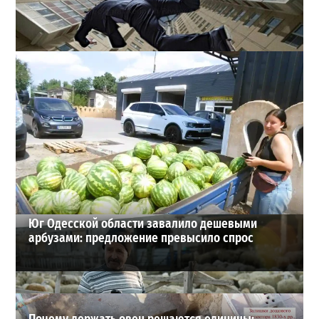
В одесском жилмассиве Радужном погиб 26-летний
мужчина: что известно
3
27-07-2026 в 13:47
ВИБОР РЕДАКЦИИ
Юг Одесской области завалило дешевыми
арбузами: предложение превысило спрос