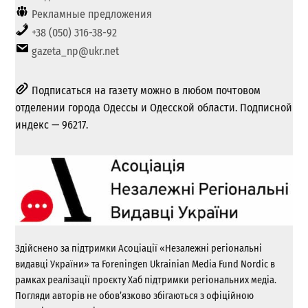
Рекламные предложения
+38 (050) 316-38-92
gazeta_np@ukr.net
Подписаться на газету можно в любом почтовом
отделении города Одессы и Одесской области. Подписной
индекс — 96217.
Здійснено за підтримки Асоціації «Незалежні регіональні
видавці України» та Foreningen Ukrainian Media Fund Nordic в
рамках реалізації проєкту Хаб підтримки регіональних медіа.
Погляди авторів не обов’язково збігаються з офіційною