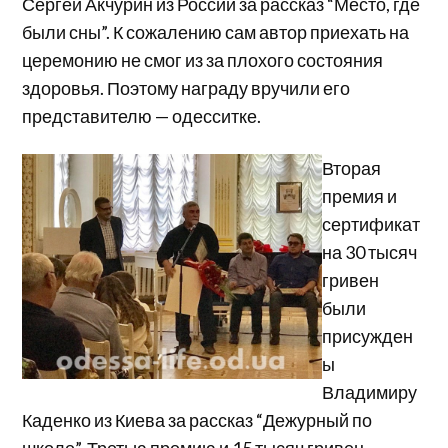
Сергей Акчурин из России за рассказ “Место, где
были сны”. К сожалению сам автор приехать на
церемонию не смог из за плохого состояния
здоровья. Поэтому награду вручили его
представителю — одесситке.
Вторая
премия и
сертификат
на 30 тысяч
гривен
были
присужден
ы
Владимиру
Каденко из Киева за рассказ “Дежурный по
школе”. Третью премию и 15 тысяч гривен