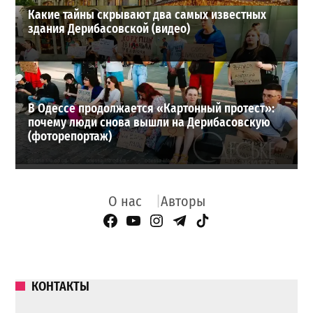
Какие тайны скрывают два самых известных
здания Дерибасовской (видео)
В Одессе продолжается «Картонный протест»:
почему люди снова вышли на Дерибасовскую
(фоторепортаж)
О нас
Авторы
Facebook Page
YouTube
Instagram
Telegram
TikTok
КОНТАКТЫ