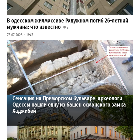
В одесском жилмассиве Радужном погиб 26-летний
мужчина: что известно
3
27-07-2026 в 13:47
Шезлонги, бунгало и VIP-зоны: сколько придется
заплатить за отдых в Аркадии
3
21-07-2026 в 19:23
ВИБОР РЕДАКЦИИ
Сенсация на Приморском бульваре: археологи
Одессы нашли одну из башен османского замка
Хаджибей