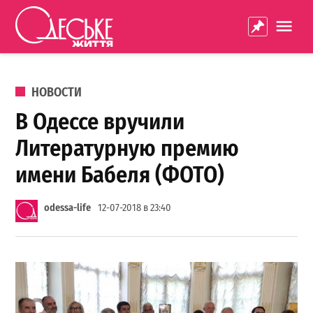
Перейти к содержанию
Одеське
La
життя
ОПУБЛИКОВАНО В
НОВОСТИ
В Одессе вручили
Литературную премию
имени Бабеля (ФОТО)
odessa-life
12-07-2018 в 23:40