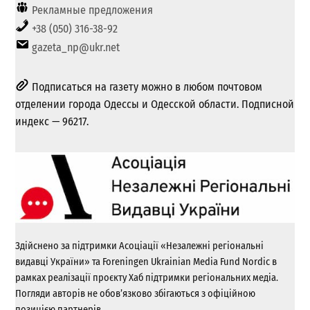
Рекламные предложения
+38 (050) 316-38-92
gazeta_np@ukr.net
Подписаться на газету можно в любом почтовом
отделении города Одессы и Одесской области. Подписной
индекс — 96217.
Здійснено за підтримки Асоціації «Незалежні регіональні
видавці України» та Foreningen Ukrainian Media Fund Nordic в
рамках реалізації проєкту Хаб підтримки регіональних медіа.
Погляди авторів не обов’язково збігаються з офіційною
позицією партнерів.