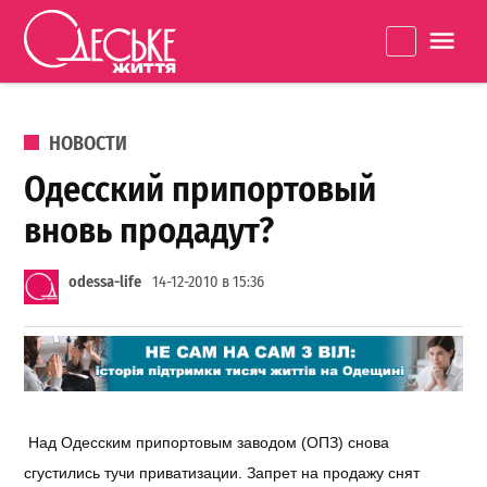
Перейти к содержанию
Одеське
La
життя
ОПУБЛИКОВАНО В
НОВОСТИ
Одесский припортовый
вновь продадут?
odessa-life
14-12-2010 в 15:36
Над Одесским припортовым заводом (ОПЗ) снова
сгустились тучи приватизации. Запрет на продажу снят