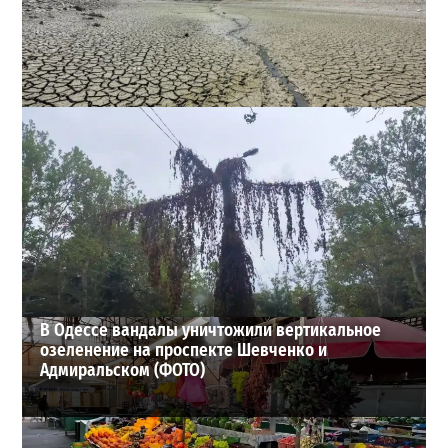
Днестр рекордно обмелел: одесситов просят срочно
экономить воду
2
29-07-2026 в 19:28
ВИБОР РЕДАКЦИИ
В Одессе вандалы уничтожили вертикальное
озеленение на проспекте Шевченко и
Адмиральском (ФОТО)