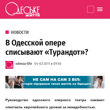
Перейти к содержанию
Одеське
La
життя
ОПУБЛИКОВАНО В
НОВОСТИ
В Одесской опере
списывают «Турандот»?
odessa-life
04-02-2011 в 09:56
Руководство одесского оперного театра снимает
спектакль европейского уровня за ненадобностью.