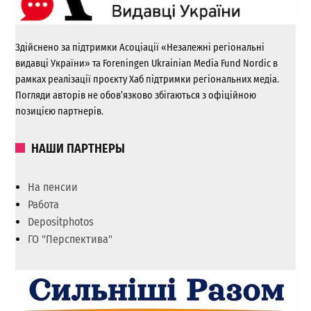
Здійснено за підтримки Асоціації «Незалежні регіональні
видавці України» та Foreningen Ukrainian Media Fund Nordic в
рамках реалізації проєкту Хаб підтримки регіональних медіа.
Погляди авторів не обов’язково збігаються з офіційною
позицією партнерів.
НАШИ ПАРТНЕРЫ
На пенсии
Работа
Depositphotos
ГО "Перспектива"