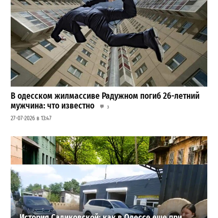
В одесском жилмассиве Радужном погиб 26-летний
мужчина: что известно
3
27-07-2026 в 13:47
Шезлонги, бунгало и VIP-зоны: сколько придется
заплатить за отдых в Аркадии
3
21-07-2026 в 19:23
ВИБОР РЕДАКЦИИ
История Садиковской: как в Одессе еще при