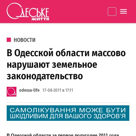
Перейти к содержанию
Одеське
La
життя
ОПУБЛИКОВАНО В
НОВОСТИ
В Одесской области массово
нарушают земельное
законодательство
odessa-life
17-08-2011 в 17:11
В
Одесской
области
за
первое
полугодие
2011
года