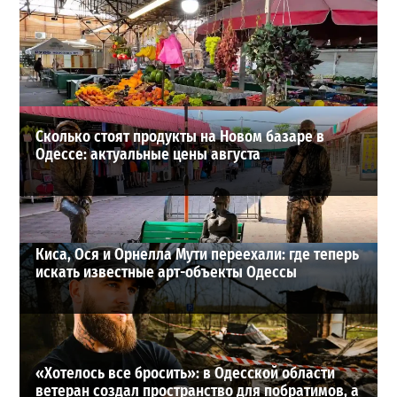
В Одессе выросло число пострадавших после атаки
реактивных дронов (фото)
2
24-07-2026 в 14:29
ВИБОР РЕДАКЦИИ
Сколько стоят продукты на Новом базаре в
Одессе: актуальные цены августа
Киса, Ося и Орнелла Мути переехали: где теперь
искать известные арт-объекты Одессы
«Хотелось все бросить»: в Одесской области
ветеран создал пространство для побратимов, а