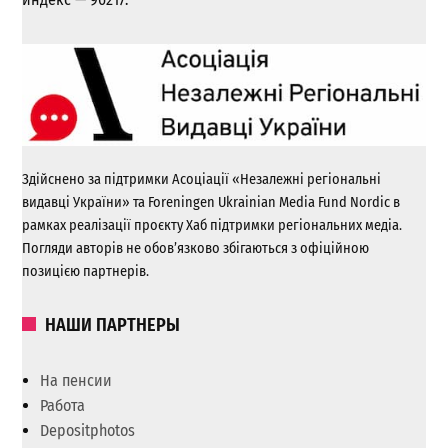
Здійснено за підтримки Асоціації «Незалежні регіональні
видавці України» та Foreningen Ukrainian Media Fund Nordic в
рамках реалізації проєкту Хаб підтримки регіональних медіа.
Погляди авторів не обов’язково збігаються з офіційною
позицією партнерів.
НАШИ ПАРТНЕРЫ
На пенсии
Работа
Depositphotos