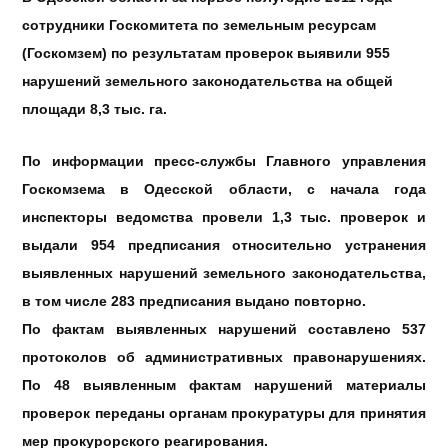
сотрудники
Госкомитета
по
земельным
ресурсам
(
Госкомзем
)
по
результатам
проверок
выявили
955
нарушений
земельного
законодательства
на
общей
площади
8,3 тыс.
га
.
По
информации
пресс-службы
Главного
управления
Госкомзема
в
Одесской
области
, с
начала
года
инспекторы
ведомства
провели
1,3 тыс.
проверок
и
выдали
954
предписания
относительно
устранения
выявленных
нарушений
земельного
законодательства
,
в том
числе
283
предписания
выдано
повторно
.
По
фактам
выявленных
нарушений
составлено
537
протоколов
об
административных
правонарушениях
.
По
48
выявленным
фактам
нарушений
материалы
проверок
переданы
органам
прокуратуры
для
принятия
мер
прокурорского
реагирования
.