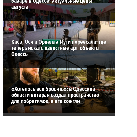
базаре в Одессе: актуальные цены
августа
Киса, Ося и Орнелла Мути переехали: где
теперь искать известные арт-объекты
Одессы
«Хотелось все бросить»: в Одесской
области ветеран создал пространство
для побратимов, а его сожгли