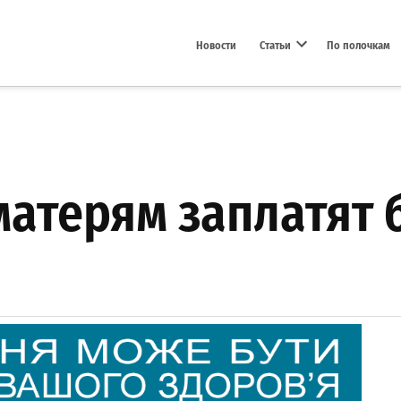
Новости
Статьи
По полочкам
Open dropdown menu
атерям заплатят 