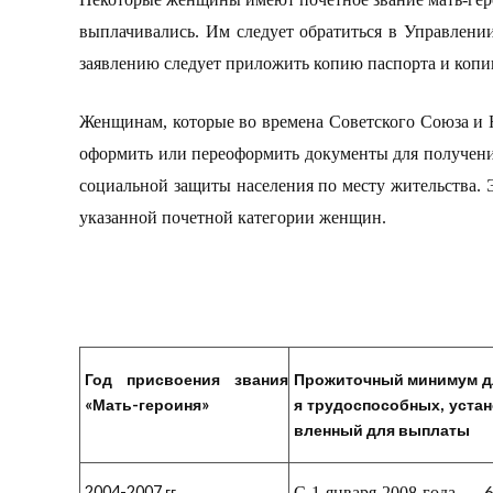
выплачивались. Им следует обратиться
в Управлени
заявлению
следует приложить копию паспорта и копи
Женщинам, которые во времена Советского Союза и Н
оформить или переоформить документы для получени
социальной защиты населения по месту жительства. 
указанной почетной категории женщин.
Год присвоения звания
Прожиточный минимум д
«Мать-героиня»
я трудоспособных, уста
вленный для выплаты
2004-2007 гг.
С
1 января 2008 года
—