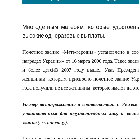
Многодетным матерям, которые удостоены
высокие одноразовые выплаты.
Почетное звание «Мать-героиня» установлено в соо
наградах Украины» от 16 марта 2000 года. Такое зва
и более детей
В
2007 году вышел Указ Президен
женщинам,
которым присвоено почетное звание Ук
года получили не все женщины, которые
и
меют на эт
Размер вознаграждения в соответствии с Указо
установленным для трудоспособных лиц, и зави
звание
(см. таблицу).
Некоторые женщины имеют
почетное звание мать-ге