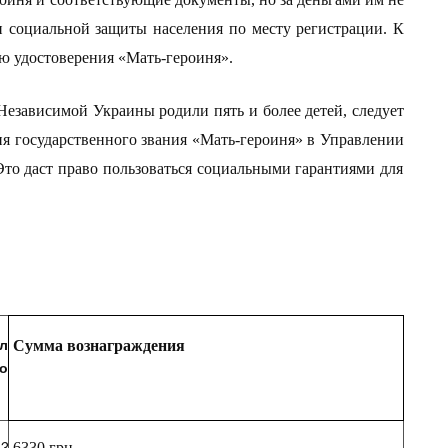
и социальной защиты
населения
по месту регистрации. К
ю удостоверения «Мать-героиня».
езависимой Украины родили пять и более детей, следует
я государственного звания «Мать-героиня» в У
правлени
и
Это даст право пользоваться социальными гарантиями для
л
Сумма вознаграждения
но
63
6330 грн.