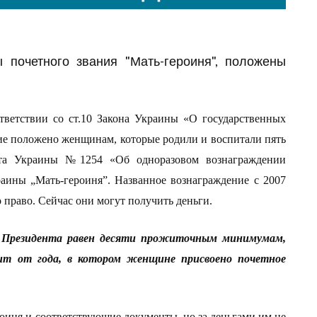
 почетного звания "Мать-героиня", положены
тветствии со ст.10 Закона Украины «О государственных
ние положено женщинам, которые родили и воспитали пять
та Украины №1254 «Об одноразовом вознаграждении
раины „Мать-героиня”
.
Названное вознаграждение с
2007
о право. Сейчас они могут получить деньги.
м Президента равен десяти прожиточным минимумам,
сит от года, в котором женщине присвоено почетное
роиня и соответствующие документы, но за деньгами
им
не