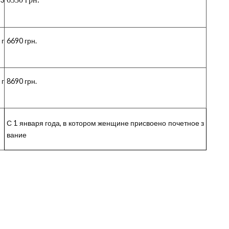
 г
6690 грн.
 г
8690 грн.
С 1 января года, в котором женщине присвоено почетное з
вание