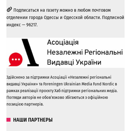
Подписаться на газету можно в любом почтовом
отделении города Одессы и Одесской области. Подписной
индекс — 96217.
Здійснено за підтримки Асоціації «Незалежні регіональні
видавці України» та Foreningen Ukrainian Media Fund Nordic в
рамках реалізації проєкту Хаб підтримки регіональних медіа.
Погляди авторів не обов’язково збігаються з офіційною
позицією партнерів.
НАШИ ПАРТНЕРЫ