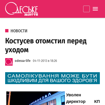
Перейти к содержанию
Одеське
La
життя
ОПУБЛИКОВАНО В
НОВОСТИ
Костусев отомстил перед
уходом
odessa-life
04-11-2013 в 18:26
Уволен
директор КП