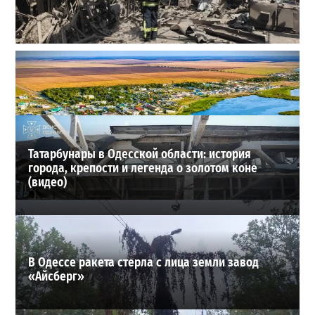
В Одессе выросло число пострадавших после атаки
реактивных дронов (фото)
2
24-07-2026 в 14:29
ВИБОР РЕДАКЦИИ
Татарбунары в Одесской области: история
города, крепости и легенда о золотом коне
(видео)
В Одессе ракета стерла с лица земли завод
«Айсберг»