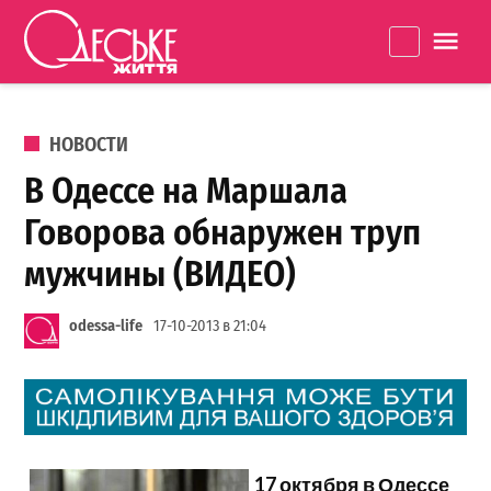
Перейти к содержанию
Одеське
La
життя
ОПУБЛИКОВАНО В
НОВОСТИ
В Одессе на Маршала
Говорова обнаружен труп
мужчины (ВИДЕО)
odessa-life
17-10-2013 в 21:04
17 октября в Одессе