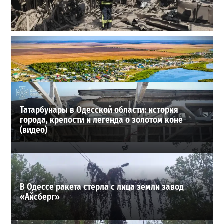
В Одессе выросло число пострадавших после атаки
реактивных дронов (фото)
2
24-07-2026 в 14:29
ВИБОР РЕДАКЦИИ
Татарбунары в Одесской области: история
города, крепости и легенда о золотом коне
(видео)
В Одессе ракета стерла с лица земли завод
«Айсберг»