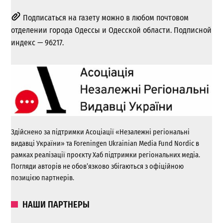
Подписаться на газету можно в любом почтовом
отделении города Одессы и Одесской области. Подписной
индекс — 96217.
Здійснено за підтримки Асоціації «Незалежні регіональні
видавці України» та Foreningen Ukrainian Media Fund Nordic в
рамках реалізації проєкту Хаб підтримки регіональних медіа.
Погляди авторів не обов’язково збігаються з офіційною
позицією партнерів.
НАШИ ПАРТНЕРЫ