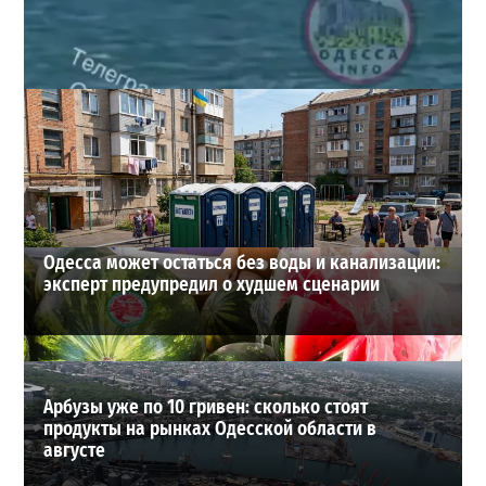
Под Одессой уносит в море ребенка на матрасе и
мужчину: идет спасательная операция
2
28-07-2026 в 17:51
ВИБОР РЕДАКЦИИ
Одесса может остаться без воды и канализации:
эксперт предупредил о худшем сценарии
Арбузы уже по 10 гривен: сколько стоят
продукты на рынках Одесской области в
августе