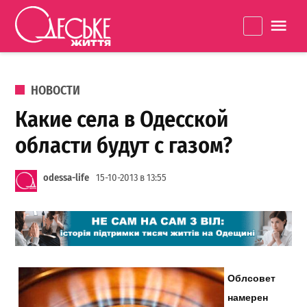
Перейти к содержанию
Одеське
La
життя
ОПУБЛИКОВАНО В
НОВОСТИ
Какие села в Одесской
области будут с газом?
odessa-life
15-10-2013 в 13:55
Облсовет
намерен