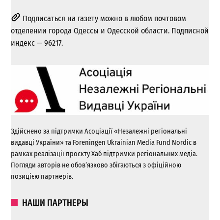
Подписаться на газету можно в любом почтовом
отделении города Одессы и Одесской области. Подписной
индекс — 96217.
Здійснено за підтримки Асоціації «Незалежні регіональні
видавці України» та Foreningen Ukrainian Media Fund Nordic в
рамках реалізації проєкту Хаб підтримки регіональних медіа.
Погляди авторів не обов’язково збігаються з офіційною
позицією партнерів.
НАШИ ПАРТНЕРЫ