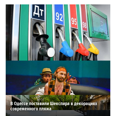
Неприятный сюрприз для водителей Одессы: на АЗС
снова взлетели цены
2
28-07-2026 в 06:47
ВИБОР РЕДАКЦИИ
В Одессе поставили Шекспира в декорациях
современного пляжа