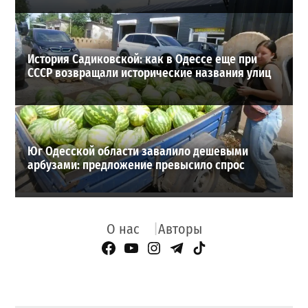
История Садиковской: как в Одессе еще при
СССР возвращали исторические названия улиц
Юг Одесской области завалило дешевыми
арбузами: предложение превысило спрос
О нас
Авторы
Facebook Page
YouTube
Instagram
Telegram
TikTok