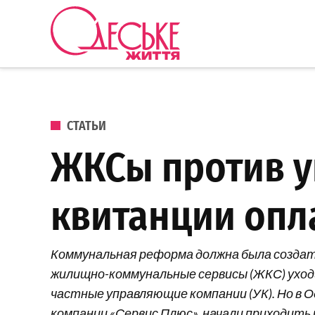
Перейти к содержанию
Одеське
життя
ОПУБЛИКОВАНО В
СТАТЬИ
ЖКСы против у
квитанции опл
Коммунальная реформа должна была создат
жилищно-коммунальные сервисы (ЖКС) уходи
частные управляющие компании (УК). Но в 
компании «Сервис Плюс», начали приходит