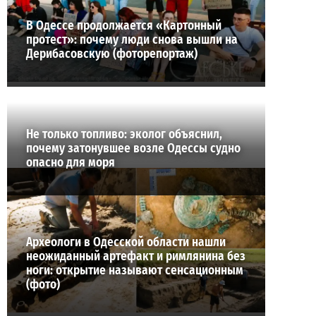
В Одессе продолжается «Картонный
протест»: почему люди снова вышли на
Дерибасовскую (фоторепортаж)
Не только топливо: эколог объяснил,
почему затонувшее возле Одессы судно
опасно для моря
Археологи в Одесской области нашли
неожиданный артефакт и римлянина без
ноги: открытие называют сенсационным
(фото)