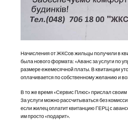
Начисления от ЖКСов жильцы получили в кви
была нового формата: «Аванс за услуги по у
размере ежемесячной платы. В квитанции ут
оплачивается по собственному желанию и во
В то же время «Сервис Плюс» прислал своим
За услуги можно рассчитываться без комисси
если жилец оплатит квитанцию ГЕРЦ с аванс
им просто «подарит».