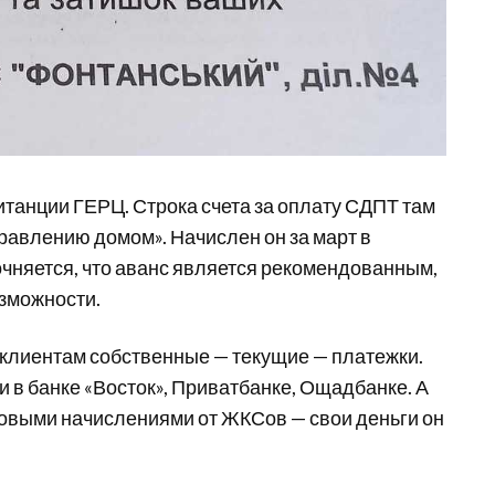
танции ГЕРЦ. Строка счета за оплату СДПТ там
правлению домом». Начислен он за март в
очняется, что аванс является рекомендованным,
зможности.
 клиентам собственные — текущие — платежки.
и в банке «Восток», Приватбанке, Ощадбанке. А
овыми начислениями от ЖКСов — свои деньги он