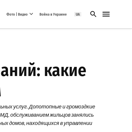
Открыть поиск
Фото | Видео
Война в Украине
UA
Open dropdown menu
аний: какие
м
ьных услуг. Допотопные и громоздкие
СМД, обслуживанием жильцов занялись
ых домов, находящихся в управлении