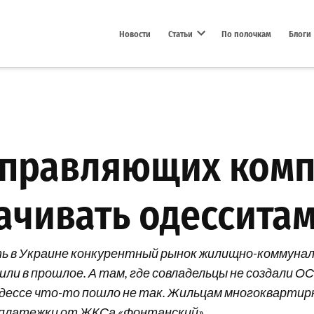
Новости
Статьи
По полочкам
Блоги
Open dropdown menu
правляющих комп
ачивать одессита
ь в Украине конкурентный рынок жилищно-коммунал
ли в прошлое. А там, где совладельцы не создали О
Одессе что-то пошло не так. Жильцам многоквартирн
ь платежки от ЖКСа «Фонтанский».