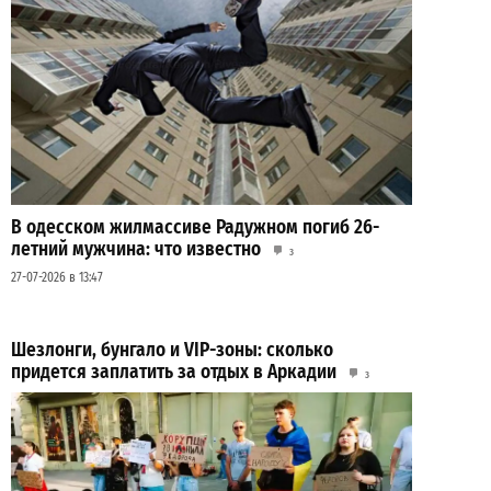
В одесском жилмассиве Радужном погиб 26-
летний мужчина: что известно
3
27-07-2026 в 13:47
Шезлонги, бунгало и VIP-зоны: сколько
придется заплатить за отдых в Аркадии
3
21-07-2026 в 19:23
ВИБОР РЕДАКЦИИ