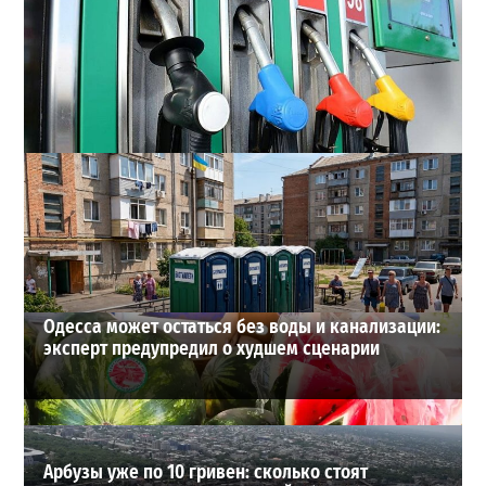
Неприятный сюрприз для водителей Одессы: на АЗС
снова взлетели цены
2
28-07-2026 в 06:47
ВИБОР РЕДАКЦИИ
Одесса может остаться без воды и канализации:
эксперт предупредил о худшем сценарии
Арбузы уже по 10 гривен: сколько стоят