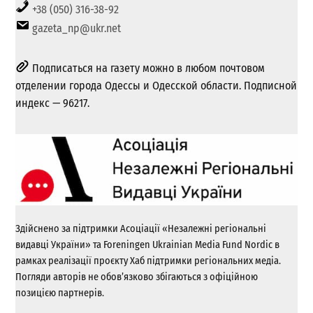
+38 (050) 316-38-92
gazeta_np@ukr.net
Подписаться на газету можно в любом почтовом
отделении города Одессы и Одесской области. Подписной
индекс — 96217.
Здійснено за підтримки Асоціації «Незалежні регіональні
видавці України» та Foreningen Ukrainian Media Fund Nordic в
рамках реалізації проєкту Хаб підтримки регіональних медіа.
Погляди авторів не обов’язково збігаються з офіційною
позицією партнерів.