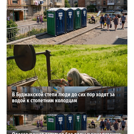
Одесса может остаться без воды и канализации:
эксперт предупредил о худшем сценарии
2
07-08-2026 в 17:19
ВИБОР РЕДАКЦИИ
В Буджакской степи люди до сих пор ходят за
водой к столетним колодцам