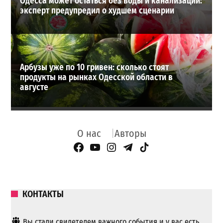
Одесса может остаться без воды и канализации:
эксперт предупредил о худшем сценарии
Арбузы уже по 10 гривен: сколько стоят
продукты на рынках Одесской области в
августе
О нас
Авторы
Facebook Page
YouTube
Instagram
Telegram
TikTok
КОНТАКТЫ
Вы стали свидетелем важного события и у вас есть