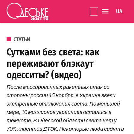
Перейти к содержанию
Language 
Одеське
життя
ОПУБЛИКОВАНО В
СТАТЬИ
Сутками без света: как
переживают блэкаут
одесситы? (видео)
После массированных ракетных атак со
стороны россии 15 ноября, в Украине ввели
экстренные отключения света. По меньшей
мере, 10 миллионов украинцев остались в
темноте. В Одесской области света нет у
70% клиентов ДТЭК. Некоторые люди сидят в