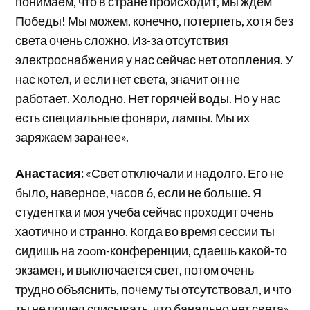
понимаем, что в стране происходит, мы ждем
Победы! Мы можем, конечно, потерпеть, хотя без
света очень сложно. Из-за отсутствия
электроснабжения у нас сейчас нет отопления. У
нас котел, и если нет света, значит он не
работает. Холодно. Нет горячей воды. Но у нас
есть специальные фонари, лампы. Мы их
заряжаем заранее».
Анастасия:
«Свет отключали и надолго. Его не
было, наверное, часов 6, если не больше. Я
студентка и моя учеба сейчас проходит очень
хаотично и странно. Когда во время сессии ты
сидишь на zoom-конференции, сдаешь какой-то
экзамен, и выключается свет, потом очень
трудно объяснить, почему ты отсутствовал, и что
ты не пошел списывать, что банально нет света».