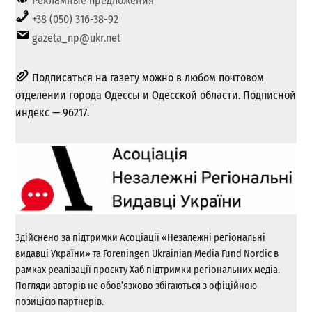
Рекламные предложения
+38 (050) 316-38-92
gazeta_np@ukr.net
Подписаться на газету можно в любом почтовом
отделении города Одессы и Одесской области. Подписной
индекс — 96217.
Здійснено за підтримки Асоціації «Незалежні регіональні
видавці України» та Foreningen Ukrainian Media Fund Nordic в
рамках реалізації проєкту Хаб підтримки регіональних медіа.
Погляди авторів не обов’язково збігаються з офіційною
позицією партнерів.