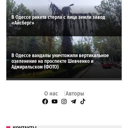
В Одессе ракета стерла с лица земли завод
«Айсберг»
В Одессе вандалы уничтожили вертикальное
озеленение на проспекте Шевченко и
Адмиральском (ФОТО)
О нас
Авторы
Facebook Page
YouTube
Instagram
Telegram
TikTok