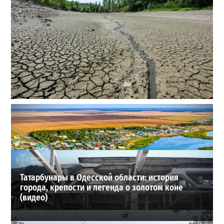
Днестр рекордно обмелел: одесситов просят срочно
экономить воду
2
29-07-2026 в 19:28
ВИБОР РЕДАКЦИИ
Татарбунары в Одесской области: история
города, крепости и легенда о золотом коне
(видео)