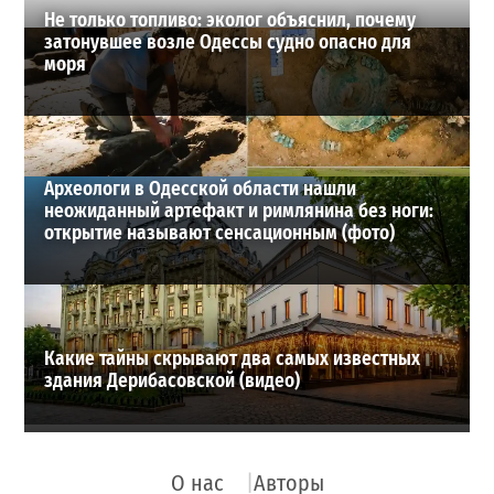
Не только топливо: эколог объяснил, почему
затонувшее возле Одессы судно опасно для
моря
Археологи в Одесской области нашли
неожиданный артефакт и римлянина без ноги:
открытие называют сенсационным (фото)
Какие тайны скрывают два самых известных
здания Дерибасовской (видео)
О нас
Авторы