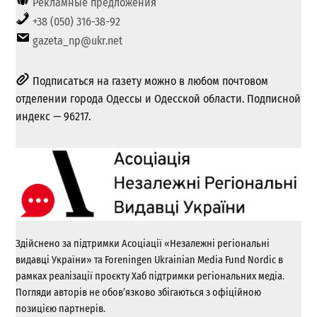
Рекламные предложения
+38 (050) 316-38-92
gazeta_np@ukr.net
Подписаться на газету можно в любом почтовом
отделении города Одессы и Одесской области. Подписной
индекс — 96217.
Здійснено за підтримки Асоціації «Незалежні регіональні
видавці України» та Foreningen Ukrainian Media Fund Nordic в
рамках реалізації проєкту Хаб підтримки регіональних медіа.
Погляди авторів не обов’язково збігаються з офіційною
позицією партнерів.