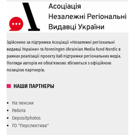
Здійснено за підтримки Асоціації «Незалежні регіональні
видавці України» та Foreningen Ukrainian Media Fund Nordic в
рамках реалізації проєкту Хаб підтримки регіональних медіа.
Погляди авторів не обов’язково збігаються з офіційною
позицією партнерів.
НАШИ ПАРТНЕРЫ
На пенсии
Работа
Depositphotos
ГО "Перспектива"