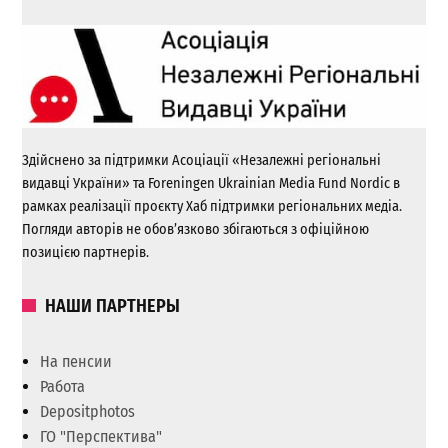
Здійснено за підтримки Асоціації «Незалежні регіональні
видавці України» та Foreningen Ukrainian Media Fund Nordic в
рамках реалізації проєкту Хаб підтримки регіональних медіа.
Погляди авторів не обов’язково збігаються з офіційною
позицією партнерів.
НАШИ ПАРТНЕРЫ
На пенсии
Работа
Depositphotos
ГО "Перспектива"