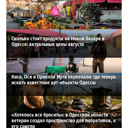
реактивных дронов (фото)
2
24-07-2026 в 14:29
ВИБОР РЕДАКЦИИ
Сколько стоят продукты на Новом базаре в
Одессе: актуальные цены августа
Киса, Ося и Орнелла Мути переехали: где теперь
искать известные арт-объекты Одессы
«Хотелось все бросить»: в Одесской области
ветеран создал пространство для побратимов, а
его сожгли