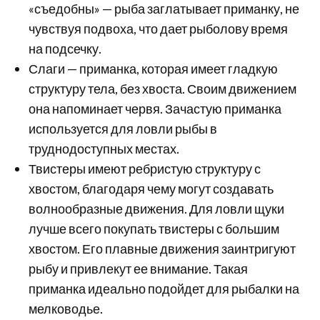
«съедобны» — рыба заглатывает приманку, не
чувствуя подвоха, что дает рыболову время
на подсечку.
Слаги — приманка, которая имеет гладкую
структуру тела, без хвоста. Своим движением
она напоминает червя. Зачастую приманка
используется для ловли рыбы в
труднодоступных местах.
Твистеры имеют ребристую структуру с
хвостом, благодаря чему могут создавать
волнообразные движения. Для ловли щуки
лучше всего покупать твистеры с большим
хвостом. Его плавные движения заинтригуют
рыбу и привлекут ее внимание. Такая
приманка идеально подойдет для рыбалки на
мелководье.