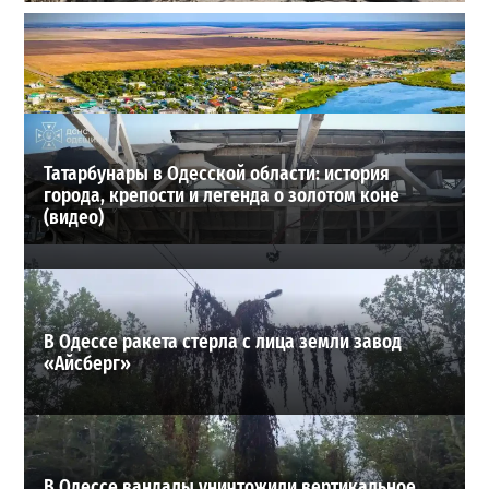
В Одессе выросло число пострадавших после атаки
реактивных дронов (фото)
2
24-07-2026 в 14:29
ВИБОР РЕДАКЦИИ
Татарбунары в Одесской области: история
города, крепости и легенда о золотом коне
(видео)
В Одессе ракета стерла с лица земли завод
«Айсберг»
В Одессе вандалы уничтожили вертикальное