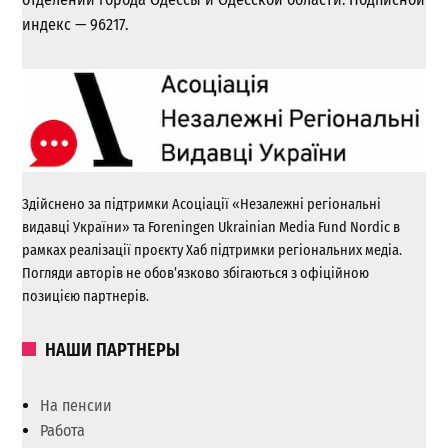
индекс — 96217.
Здійснено за підтримки Асоціації «Незалежні регіональні
видавці України» та Foreningen Ukrainian Media Fund Nordic в
рамках реалізації проєкту Хаб підтримки регіональних медіа.
Погляди авторів не обов’язково збігаються з офіційною
позицією партнерів.
НАШИ ПАРТНЕРЫ
На пенсии
Работа