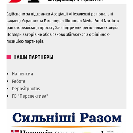
Здійснено за підтримки Асоціації «Незалежні регіональні
видавці України» та Foreningen Ukrainian Media Fund Nordic в
рамках реалізації проєкту Хаб підтримки регіональних медіа.
Погляди авторів не обов’язково збігаються з офіційною
позицією партнерів.
НАШИ ПАРТНЕРЫ
На пенсии
Работа
Depositphotos
ГО "Перспектива"