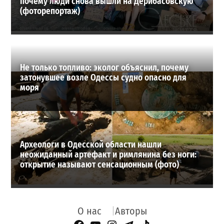
почему люди снова вышли на Дерибасовскую
(фоторепортаж)
Не только топливо: эколог объяснил, почему
затонувшее возле Одессы судно опасно для
моря
Археологи в Одесской области нашли
неожиданный артефакт и римлянина без ноги:
открытие называют сенсационным (фото)
О нас
Авторы