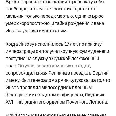
Брюс попросил князя оставить ребенка у себя,
пообещав, что сможет рассказать, кто этот
мальчик, только перед смертью. Однако Брюс
умер скоропостижно, и тайна рождения Ивана
Инзова умерла вместе с ним.
Когда Инзову исполнилось 17 лет, по приказу
императрицы он получил крупную сумму денег и
поступил на службу в Сумской легкоконный
полк.
Он участвовал во многих походах
,
сопровождал князя Репнина в поездке в Берлин
и Вену, был генералом армии Кутузова. За то, что
Инзов проявлял милосердие к пленным
французским солдатам и офицерам, Людовик
XVIII наградил его орденом Почетного Легиона.
В 1818 году Иван Инзов был назначен главным