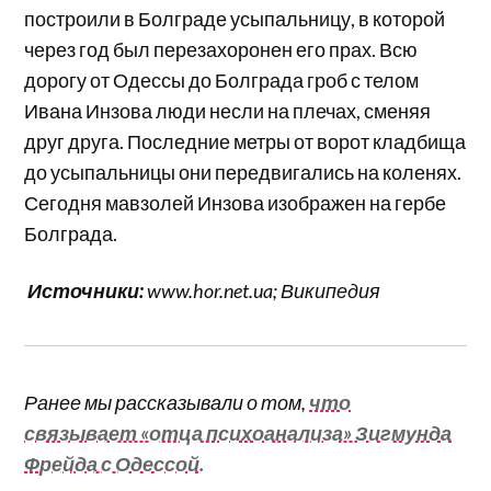
построили в Болграде усыпальницу, в которой
через год был перезахоронен его прах. Всю
дорогу от Одессы до Болграда гроб с телом
Ивана Инзова люди несли на плечах, сменяя
друг друга. Последние метры от ворот кладбища
до усыпальницы они передвигались на коленях.
Сегодня мавзолей Инзова изображен на гербе
Болграда.
Источники:
www.hor.net.ua; Википедия
Ранее мы рассказывали о том,
что
связывает «отца психоанализа» Зигмунда
Фрейда с Одессой.