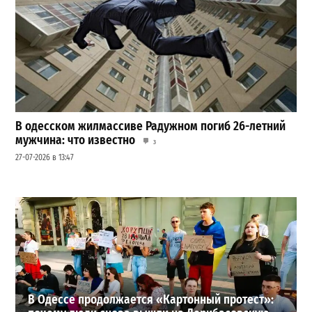
В одесском жилмассиве Радужном погиб 26-летний
мужчина: что известно
3
27-07-2026 в 13:47
Шезлонги, бунгало и VIP-зоны: сколько придется
заплатить за отдых в Аркадии
3
21-07-2026 в 19:23
ВИБОР РЕДАКЦИИ
В Одессе продолжается «Картонный протест»: