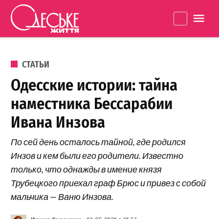
Перейти к содержанию
Одеське
La
життя
ОПУБЛИКОВАНО В
СТАТЬИ
Одесские истории: тайна
наместника Бессарабии
Ивана Инзова
По сей день осталось тайной, где родился
Инзов и кем были его родители. Известно
только, что однажды в имение князя
Трубецкого приехал граф Брюс и привез с собой
мальчика — Ваню Инзова.