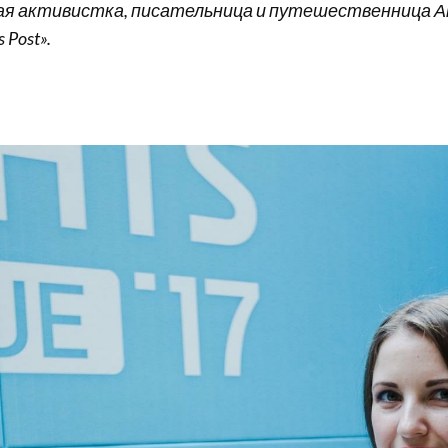
ая активистка, писательница и путешественница Ан
 Post».