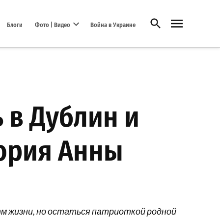
Открыть поиск
Блоги
Фото | Видео
Война в Украине
Open dropdown menu
 в Дублин и
тория Анны
тм жизни, но остаться патриоткой родной