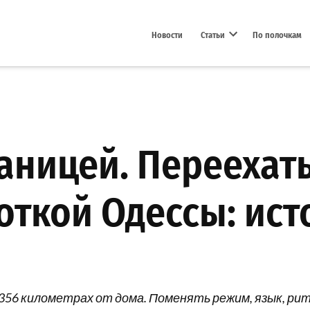
Новости
Статьи
По полочкам
Open dropdown menu
аницей. Переехать
иоткой Одессы: ис
3356 километрах от дома. Поменять режим, язык, ри