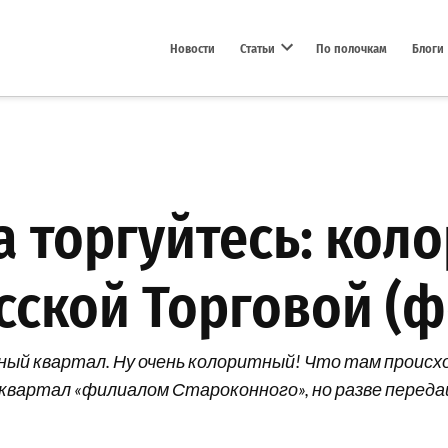
Новости
Статьи
По полочкам
Блоги
Open dropdown menu
а торгуйтесь: кол
есской Торговой (
ный квартал. Ну очень колоритный! Что там происхо
 квартал «филиалом Староконного», но разве переда