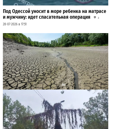
Под Одессой уносит в море ребенка на матрасе
и мужчину: идет спасательная операция
2
28-07-2026 в 17:51
Днестр рекордно обмелел: одесситов просят
срочно экономить воду
2
29-07-2026 в 19:28
ВИБОР РЕДАКЦИИ