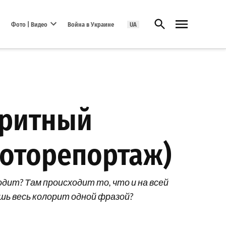
Открыть поиск
Фото | Видео
Война в Украине
UA
Open dropdown menu
оритный
фоторепортаж)
дит? Там происходит то, что и на всей
шь весь колорит одной фразой?