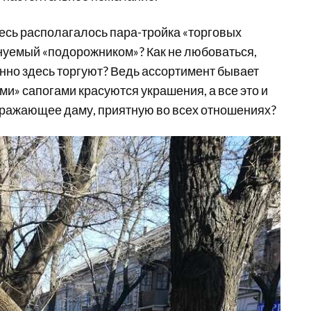
десь располагалось пара-тройка «торговых
енуемый «подорожником»? Как не любоваться,
нно здесь торгуют? Ведь ассортимент бывает
» сапогами красуются украшения, а все это и
ображающее даму, приятную во всех отношениях?