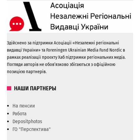
Здійснено за підтримки Асоціації «Незалежні регіональні
видавці України» та Foreningen Ukrainian Media Fund Nordic в
рамках реалізації проєкту Хаб підтримки регіональних медіа.
Погляди авторів не обов’язково збігаються з офіційною
позицією партнерів.
НАШИ ПАРТНЕРЫ
На пенсии
Работа
Depositphotos
ГО "Перспектива"