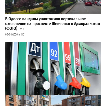
В Одессе вандалы уничтожили вертикальное
озеленение на проспекте Шевченко и Адмиральском
(ФОТО)
3
06-08-2026 в 13:21
Неприятный сюрприз для водителей Одессы: на АЗС
снова взлетели цены
2