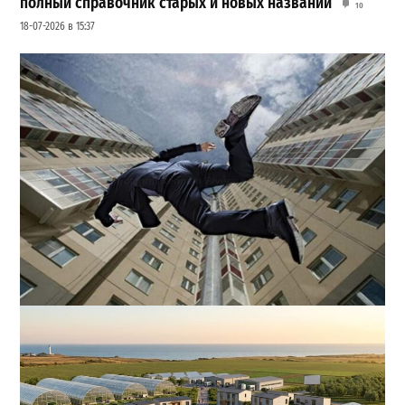
полный справочник старых и новых названий
10
18-07-2026 в 15:37
В одесском жилмассиве Радужном погиб 26-летний
мужчина: что известно
3
27-07-2026 в 13:47
ВИБОР РЕДАКЦИИ