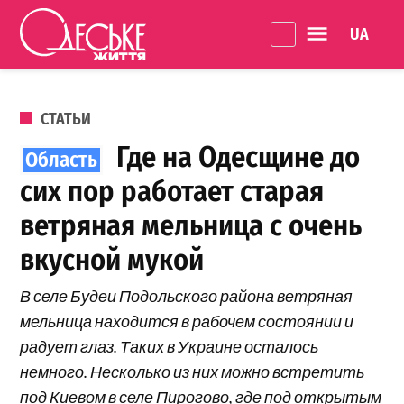
Перейти к содержанию
Language 
Одеське
життя
ОПУБЛИКОВАНО В
СТАТЬИ
Где на Одесщине до
сих пор работает старая
ветряная мельница с очень
вкусной мукой
В селе Будеи Подольского района ветряная
мельница находится в рабочем состоянии и
радует глаз. Таких в Украине осталось
немного. Несколько из них можно встретить
под Киевом в селе Пирогово, где под открытым