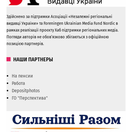
Здійснено за підтримки Асоціації «Незалежні регіональні
видавці України» та Foreningen Ukrainian Media Fund Nordic в
рамках реалізації проєкту Хаб підтримки регіональних медіа.
Погляди авторів не обов’язково збігаються з офіційною
позицією партнерів.
НАШИ ПАРТНЕРЫ
На пенсии
Работа
Depositphotos
ГО "Перспектива"