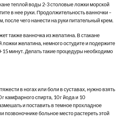
акане теплой воды 2-3 столовые ложки морской
тите в нее руки. Продолжительность ванночки –
, после чего нанести на руки питательный крем.
ет также ванночка из желатина. В стакане
 ложки желатина, немного остудите и подержите
10-15 минут. Делать такие процедуры необходимо
тяжести в ногах или боли в суставах, нужно взять
 г камфарного спирта, 10 г йода и 10
азмешать и поставить в темное прохладное
и позвоночнике больное место растереть этой