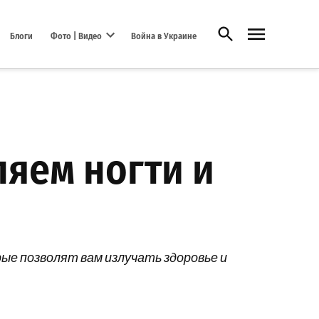
Открыть поиск
Блоги
Фото | Видео
Война в Украине
Open dropdown menu
яем ногти и
е позволят вам излучать здоровье и