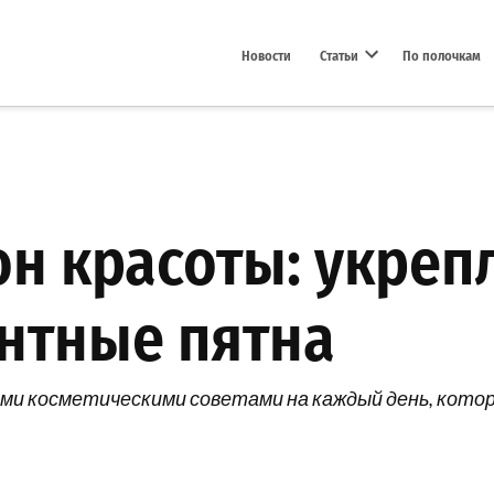
Новости
Статьи
По полочкам
Open dropdown menu
н красоты: укрепл
нтные пятна
и косметическими советами на каждый день, которы