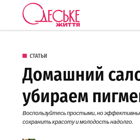
Перейти к содержанию
Одеське
життя
ОПУБЛИКОВАНО В
СТАТЬИ
Домашний сало
убираем пигме
Воспользуйтесь простыми, но эффективным
сохранить красоту и молодость надолго.