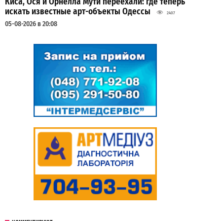
Киса, Ося и Орнелла Мути переехали: где теперь
искать известные арт-объекты Одессы
2407
05-08-2026 в 20:08