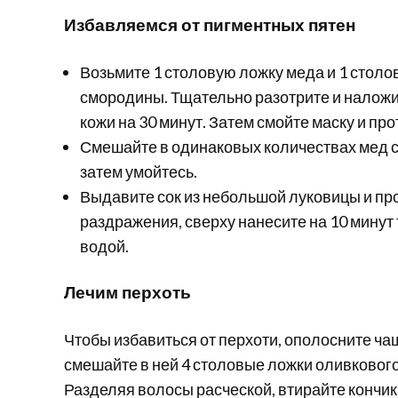
Избавляемся от пигментных пятен
Возьмите 1 столовую ложку меда и 1 столо
смородины. Тщательно разотрите и наложи
кожи на 30 минут. Затем смойте маску и пр
Смешайте в одинаковых количествах мед с 
затем умойтесь.
Выдавите сок из небольшой луковицы и пр
раздражения, сверху нанесите на 10 минут 
водой.
Лечим перхоть
Чтобы избавиться от перхоти, ополосните чаш
смешайте в ней 4 столовые ложки оливкового
Разделяя волосы расческой, втирайте кончик