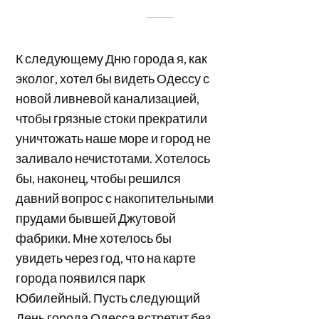
К следующему Дню города я, как
эколог, хотел бы видеть Одессу с
новой ливневой канализацией,
чтобы грязные стоки прекратили
уничтожать наше море и город не
заливало нечистотами. Хотелось
бы, наконец, чтобы решился
давний вопрос с накопительными
прудами бывшей Джутовой
фабрики. Мне хотелось бы
увидеть через год, что на карте
города появился парк
Юбилейный. Пусть следующий
День города Одесса встретит без