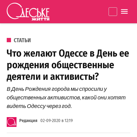
Перейти к содержанию
Одеське
La
життя
ОПУБЛИКОВАНО В
СТАТЬИ
Что желают Одессе в День ее
рождения общественные
деятели и активисты?
В День Рождения города мы спросили у
общественных активистов, какой они хотят
видеть Одессу через год.
Редакция
02-09-2020 в 12:19