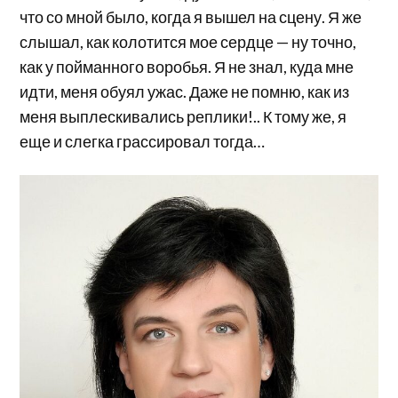
что со мной было, когда я вышел на сцену. Я же
слышал, как колотится мое сердце — ну точно,
как у пойманного воробья. Я не знал, куда мне
идти, меня обуял ужас. Даже не помню, как из
меня выплескивались реплики!.. К тому же, я
еще и слегка грассировал тогда…