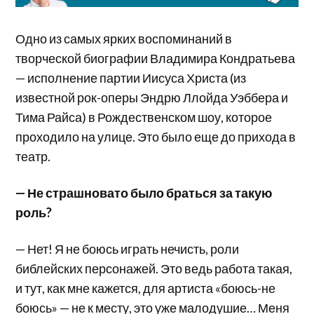
Одно из самых ярких воспоминаний в
творческой биографии Владимира Кондратьева
— исполнение партии Иисуса Христа (из
известной рок-оперы Эндрю Ллойда Уэббера и
Тима Райса) в Рождественском шоу, которое
проходило на улице. Это было еще до прихода в
театр.
— Не страшновато было браться за такую
роль?
— Нет! Я не боюсь играть нечисть, роли
библейских персонажей. Это ведь работа такая,
и тут, как мне кажется, для артиста «боюсь-не
боюсь» — не к месту, это уже малодушие… Меня