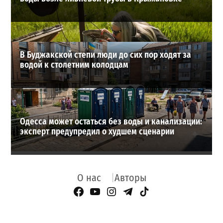
В Буджакской степи люди до сих пор ходят за
водой к столетним колодцам
Одесса может остаться без воды и канализации:
эксперт предупредил о худшем сценарии
О нас
Авторы
Facebook Page
YouTube
Instagram
Telegram
TikTok