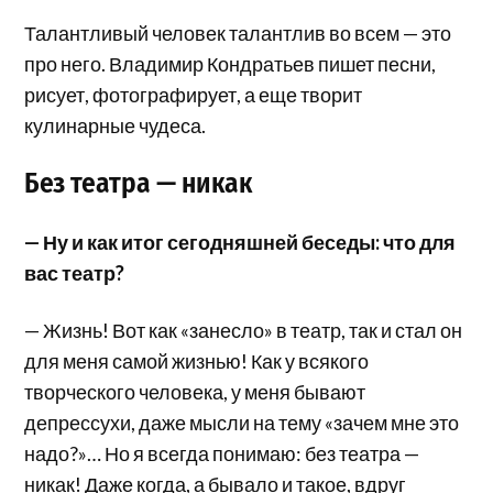
Талантливый человек талантлив во всем — это
про него. Владимир Кондратьев пишет песни,
рисует, фотографирует, а еще творит
кулинарные чудеса.
Без театра — никак
— Ну и как итог сегодняшней беседы: что для
вас театр?
— Жизнь! Вот как «занесло» в театр, так и стал он
для меня самой жизнью! Как у всякого
творческого человека, у меня бывают
депрессухи, даже мысли на тему «зачем мне это
надо?»… Но я всегда понимаю: без театра —
никак! Даже когда, а бывало и такое, вдруг