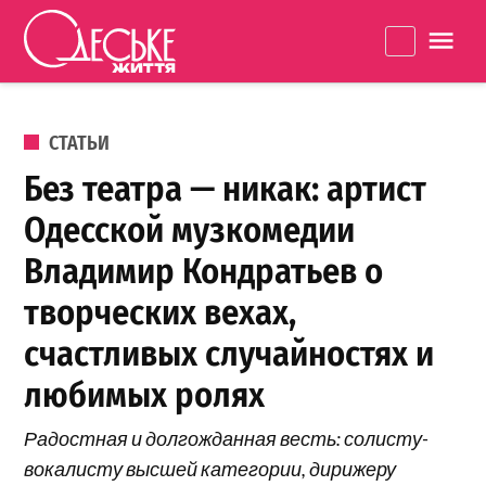
Перейти к содержанию
Одеське
La
життя
ОПУБЛИКОВАНО В
СТАТЬИ
Без театра — никак: артист
Одесской музкомедии
Владимир Кондратьев о
творческих вехах,
счастливых случайностях и
любимых ролях
Радостная и долгожданная весть: солисту-
вокалисту высшей категории, дирижеру