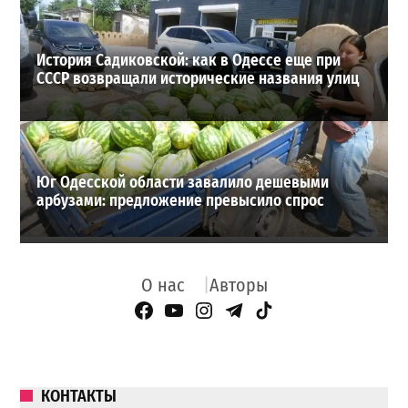
История Садиковской: как в Одессе еще при
СССР возвращали исторические названия улиц
Юг Одесской области завалило дешевыми
арбузами: предложение превысило спрос
О нас
Авторы
Facebook Page
YouTube
Instagram
Telegram
TikTok
КОНТАКТЫ