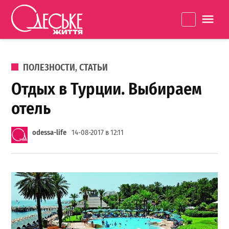
Перейти к содержанию
Одеське
La
життя
ОПУБЛИКОВАНО В
ПОЛЕЗНОСТИ
,
СТАТЬИ
Отдых в Турции. Выбираем
отель
odessa-life
14-08-2017 в 12:11