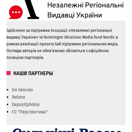
Здійснено за підтримки Асоціації «Незалежні регіональні
видавці України» та Foreningen Ukrainian Media Fund Nordic в
рамках реалізації проєкту Хаб підтримки регіональних медіа.
Погляди авторів не обов’язково збігаються з офіційною
позицією партнерів.
НАШИ ПАРТНЕРЫ
На пенсии
Работа
Depositphotos
ГО "Перспектива"