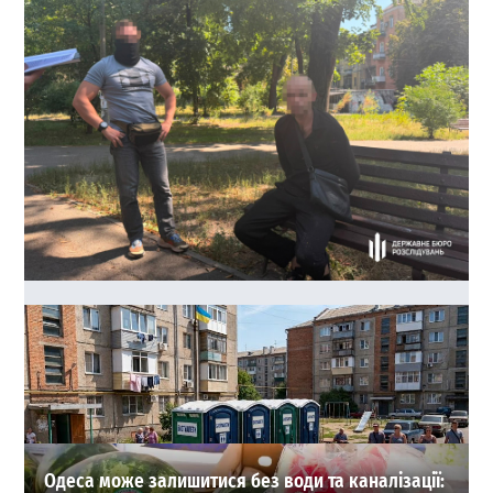
40 тисяч доларів за життя судді: в Одесі зірвали
замовне вбивство
0
03.08.2026
ВИБІР РЕДАКЦІЇ
Одеса може залишитися без води та каналізації: