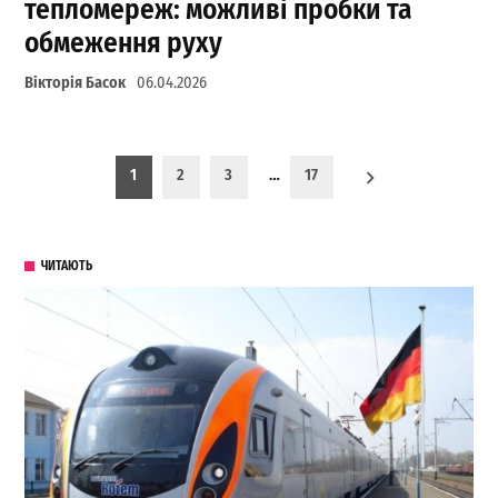
тепломереж: можливі пробки та
обмеження руху
Вікторія Басок
06.04.2026
Пагинация записей
1
2
3
…
17
ЧИТАЮТЬ