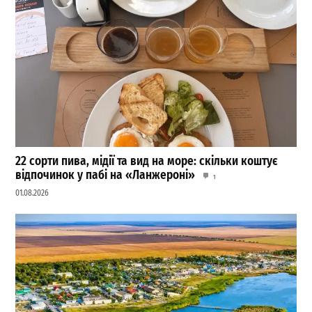
22 сорти пива, мідії та вид на море: скільки коштує
відпочинок у пабі на «Ланжероні»
1
01.08.2026