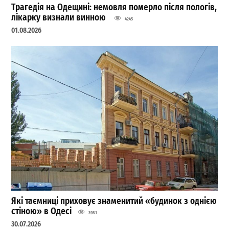
Трагедія на Одещині: немовля померло після пологів,
лікарку визнали винною
4245
01.08.2026
Які таємниці приховує знаменитий «будинок з однією
стіною» в Одесі
3981
30.07.2026