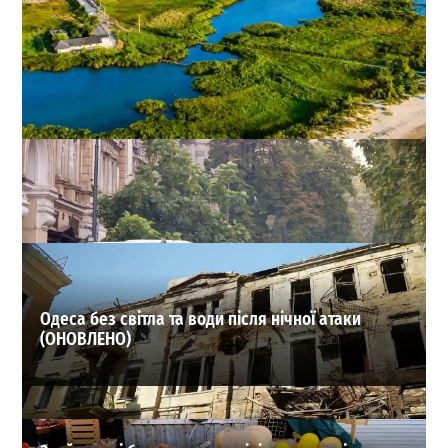
Татарбунари на Одещині: історія міста, фортеці та
легенда про золотого коня (відео)
0
05.08.2026
ВИБІР РЕДАКЦІЇ
Одеса без світла та води після нічної атаки
(ОНОВЛЕНО)