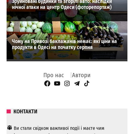
Зруйновані будинки та згорілі авто: наслідки
нічної атаки на центр Одеси (фоторепортаж)
Чому на Привозі баклажанів немає: які ціни на
продукти в Одесі на початку серпня
Про нас
Автори
Facebook Page
YouTube
Instagram
Telegram
TikTok
КОНТАКТИ
Ви стали свідком важливої ​​події і маєте чим