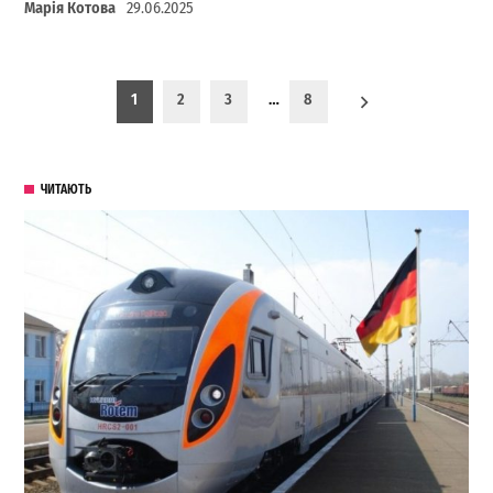
Марія Котова
29.06.2025
Пагинация записей
1
2
3
…
8
ЧИТАЮТЬ