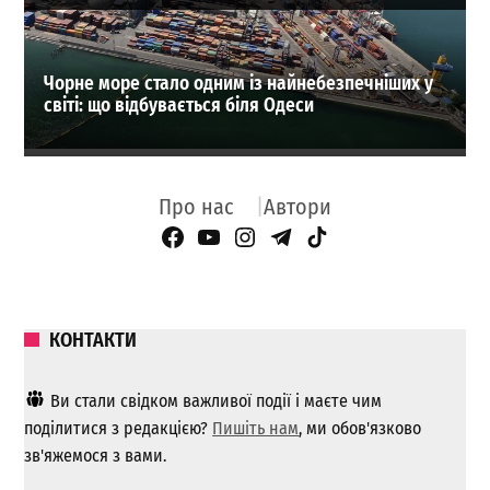
Чорне море стало одним із найнебезпечніших у
світі: що відбувається біля Одеси
Про нас
Автори
Facebook Page
YouTube
Instagram
Telegram
TikTok
КОНТАКТИ
Ви стали свідком важливої ​​події і маєте чим
поділитися з редакцією?
Пишіть нам
, ми обов'язково
зв'яжемося з вами.