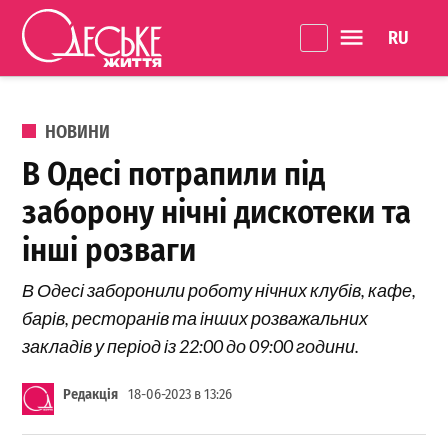
Перейти до вмісту
Language 
Одеське
Життя
ОПУБЛІКОВАНО В
НОВИНИ
В Одесі потрапили під
заборону нічні дискотеки та
інші розваги
В Одесі заборонили роботу нічних клубів, кафе,
барів, ресторанів та інших розважальних
закладів у період із 22:00 до 09:00 години.
Редакція
18-06-2023 в 13:26