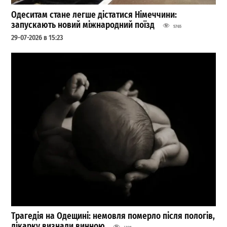
Одеситам стане легше дістатися Німеччини:
запускають новий міжнародний поїзд
5765
29-07-2026 в 15:23
Трагедія на Одещині: немовля померло після пологів,
лікарку визнали винною