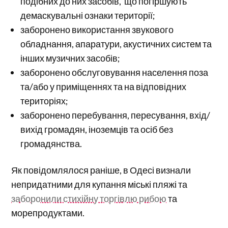
подібних до них засобів, що погіршують
демаскувальні ознаки території;
заборонено використання звукового
обладнання, апаратури, акустичних систем та
інших музичних засобів;
заборонено обслуговування населення поза
та/або у приміщеннях та на відповідних
територіях;
заборонено перебування, пересування, вхід/
вихід громадян, іноземців та осіб без
громадянства.
Як повідомлялося раніше, в Одесі визнали
непридатними для купання міські пляжі та
заборонили стихійну торгівлю рибою
та
морепродуктами.