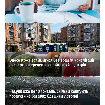
Одеситам масово відкривають справи через борги за
комунальні послуги
0
03-08-2026 в 21:26
ВИБІР РЕДАКЦІЇ
Одеса може залишитися без води та каналізації:
експерт попередив про найгірший сценарій
Кавуни вже по 10 гривень: скільки коштують
продукти на базарах Одещини у серпні