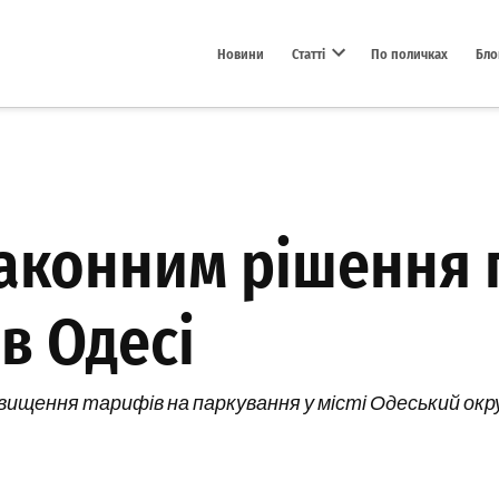
Новини
Статті
По поличках
Бло
Open dropdown menu
законним рішення 
в Одесі
вищення тарифів на паркування у місті Одеський окр