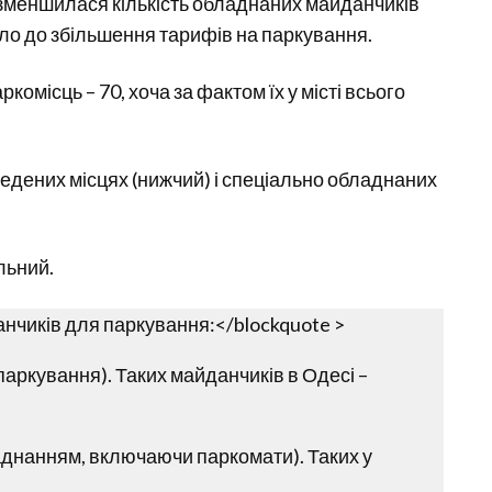
ті зменшилася кількість обладнаних майданчиків
ело до збільшення тарифів на паркування.
омісць – 70, хоча за фактом їх у місті всього
ведених місцях (нижчий) і спеціально обладнаних
льний.
анчиків для паркування:
</blockquote >
 паркування). Таких майданчиків в Одесі –
аднанням, включаючи паркомати). Таких у