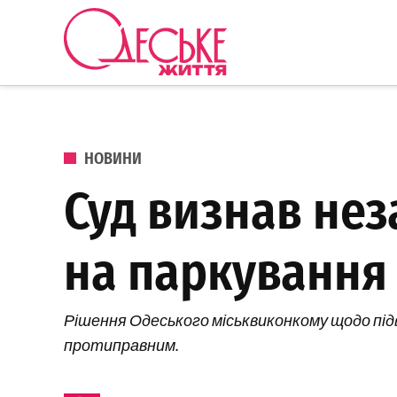
Перейти до вмісту
Одеське
Життя
ОПУБЛІКОВАНО В
НОВИНИ
Суд визнав не
на паркування 
Рішення Одеського міськвиконкому щодо під
протиправним.