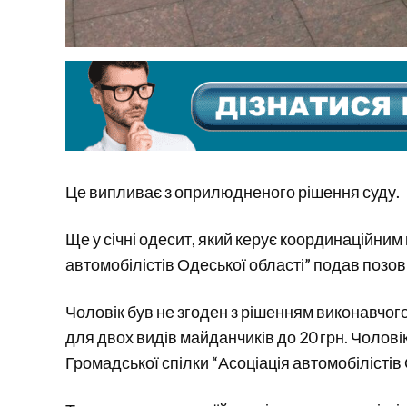
Це випливає з оприлюдненого рішення суду.
Ще у січні одесит, який керує координаційним
автомобілістів Одеської області” подав позов
Чоловік був не згоден з рішенням виконавчог
для двох видів майданчиків до 20 грн. Чолові
Громадської спілки “Асоціація автомобілістів 