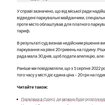
У справі зазначено, що від міської ради надійш
відведені паркувальні майданчики, спеціально
проте місто облаштував для платного паркува
тариф.
В результаті суд визнав недійсним рішення в
паркування на рівні 20 гривень на годину. Ріш
рада мала 30 днів, щоб подати апеляцію, але 
Раніше ми повідомляли, що з 1 серпня 2022 р
того часу у місті діє єдина ціна – 20 грн на годи
Читайте також:
Парковки в Одесі: де можна буде розплачу