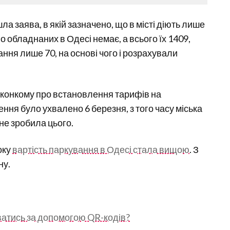
ла заява, в якій зазначено, що в місті діють лише
 обладнаних в Одесі немає, а всього їх 1409,
ння лише 70, на основі чого і розрахували
иконкому про встановлення тарифів на
ення було ухвалено 6 березня, з того часу міська
не зробила цього.
оку
вартість паркування в Одесі стала вищою
. З
ну.
ватись за допомогою QR-кодів?