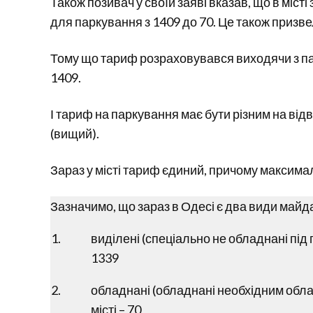
Також позивач у своїй заяві вказав, що в міс
для паркування з 1409 до 70. Це також призв
Тому що тариф розраховувався виходячи з парк
1409.
І тариф на паркування має бути різним на від
(вищий).
Зараз у місті тариф єдиний, причому максима
Зазначимо, що зараз в Одесі є два види майд
виділені (спеціально не обладнані під
1339
обладнані (обладнані необхідним обл
місті – 70