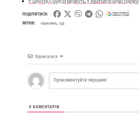
У центрі Одеси можуть з’явитися нові парк
ПОДІЛИТИСЯ:
,
МІТКИ:
парковка
суд
Підписатися
0
КОМЕНТАРІВ