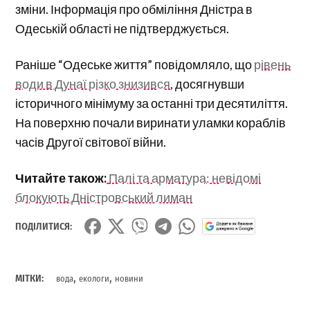
зміни. Інформація про обміління Дністра в
Одеській області не підтверджується.
Раніше “Одеське життя” повідомляло, що
рівень
води в Дунаї різко знизився
, досягнувши
історичного мінімуму за останні три десятиліття.
На поверхню почали виринати уламки кораблів
часів Другої світової війни.
Читайте також:
Палі та арматура: невідомі
блокують Дністровський лиман
ПОДІЛИТИСЯ:
,
,
МІТКИ:
вода
екологи
новини