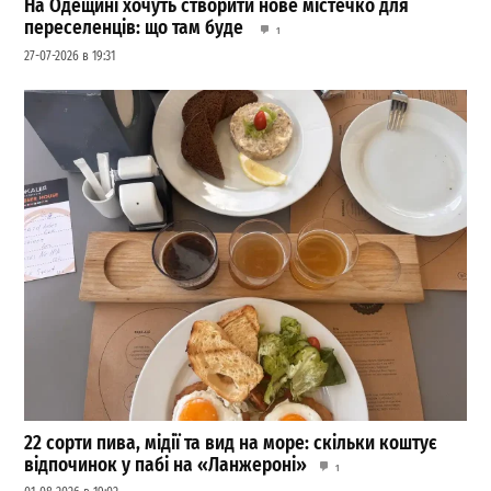
На Одещині хочуть створити нове містечко для
переселенців: що там буде
1
27-07-2026 в 19:31
22 сорти пива, мідії та вид на море: скільки коштує
відпочинок у пабі на «Ланжероні»
1