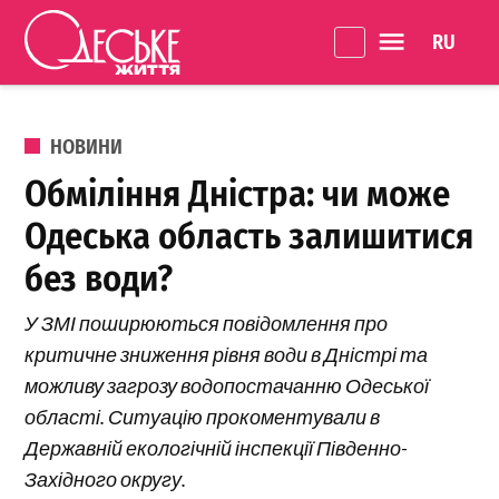
Перейти до вмісту
Language 
Одеське
Життя
ОПУБЛІКОВАНО В
НОВИНИ
Обміління Дністра: чи може
Одеська область залишитися
без води?
У ЗМІ поширюються повідомлення про
критичне зниження рівня води в Дністрі та
можливу загрозу водопостачанню Одеської
області. Ситуацію прокоментували в
Державній екологічній інспекції Південно-
Західного округу.