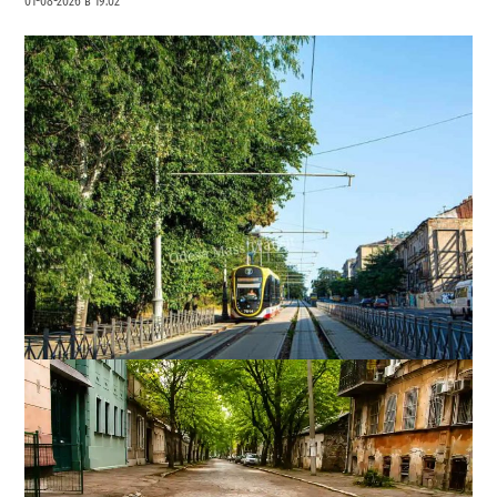
01-08-2026 в 19:02
В Одесі змінили рух трамваїв і тролейбусів: які
маршрути скасували
0
29-07-2026 в 10:16
ВИБІР РЕДАКЦІЇ