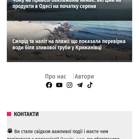
Чому на Привозі баклажанів немає: які ціни на
продукти в Одесі на початку серпня
Сморід та наліт на пляжі: що показала перевірка
води біля зливової труби у Крижанівці
Про нас
Автори
Facebook Page
YouTube
Instagram
Telegram
TikTok
КОНТАКТИ
Ви стали свідком важливої ​​події і маєте чим