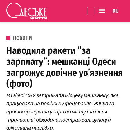
Перейти до вмісту
Language 
Одеське
Життя
ОПУБЛІКОВАНО В
НОВИНИ
Наводила ракети “за
зарплату”: мешканці Одеси
загрожує довічне ув’язнення
(фото)
В Одесі СБУ затримала місцеву мешканку, яка
працювала на російську федерацію. Жінка за
гроші коригувала удари по місту та після
“прильотів” обходила постраждалі вулиці й
фіксувала наслідки.