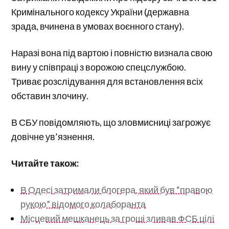
Кримінального кодексу України (державна
зрада, вчинена в умовах воєнного стану).
Наразі вона під вартою і повністю визнала свою
вину у співпраці з ворожою спецслужбою.
Триває розслідування для встановлення всіх
обставин злочину.
В СБУ повідомляють, що зловмисниці загрожує
довічне ув’язнення.
Читайте також:
В Одесі затримали блогера, який був “правою
рукою” відомого колаборанта
Місцевий мешканець за гроші зливав ФСБ цілі