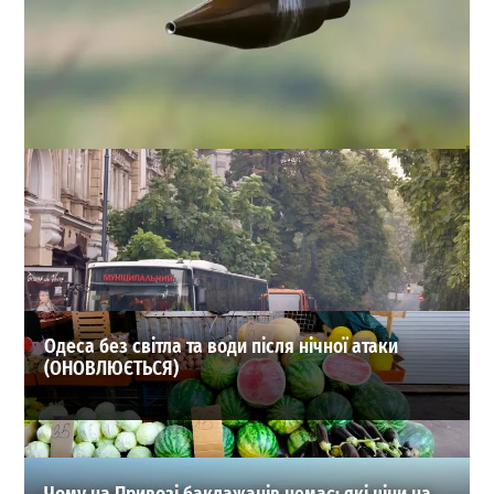
«Полювання» на продавця в Херсоні та майже 1000
загиблих: масштаби атак російських FPV-дронів
(відео)
0
04-08-2026 в 20:27
ВИБІР РЕДАКЦІЇ
Одеса без світла та води після нічної атаки
(ОНОВЛЮЄТЬСЯ)