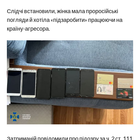
Слідчі встановили, жінка мала проросійські
погляди й хотіла «підзаробити» працюючи на
країну-агресора.
Затриманій повідомили про підозру за ч. 2 ст. 111