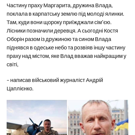
Частину праху Маргарита, дружина Влада,
поклала в карпатську землю під молоді ялинки.
Там, куди вони щороку приїжджали сім’єю.
Лісники позначили деревця. А сьогодні Костя
Оборін разом із дружиною та сином Влада
піднявся в одеське небо та розвіяв іншу частину
праху над містом, яке Влад вважав найкращим у
світі,
– написав військовий журналіст Андрій
Цаплієнко.