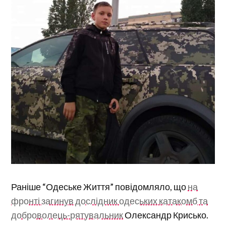
Раніше “Одеське Життя” повідомляло, що
на
фронті загинув дослідник одеських катакомб та
доброволець-рятувальник
Олександр Крисько.