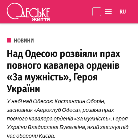
Перейти до вмісту
Language 
Одеське
Життя
ОПУБЛІКОВАНО В
НОВИНИ
Над Одесою розвіяли прах
повного кавалера орденів
«За мужність», Героя
України
У небі над Одесою Костянтин Оборін,
засновник «Аероклуб Одеса», розвіяв прах
повного кавалера орденів «За мужність», Героя
України Владислава Бувалкіна, який загинув під
час оборони Києва.