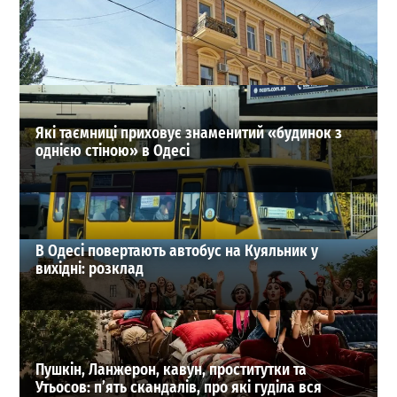
В Одесі оновили список перейменованих вулиць:
повний довідник старих і нових назв
1
18-07-2026 в 15:37
ВИБІР РЕДАКЦІЇ
Які таємниці приховує знаменитий «будинок з
однією стіною» в Одесі
В Одесі повертають автобус на Куяльник у
вихідні: розклад
Пушкін, Ланжерон, кавун, проститутки та
Утьосов: п’ять скандалів, про які гуділа вся