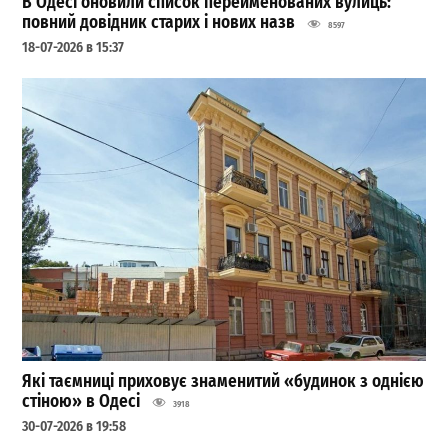
В Одесі оновили список перейменованих вулиць:
повний довідник старих і нових назв
8597
18-07-2026 в 15:37
Які таємниці приховує знаменитий «будинок з однією
стіною» в Одесі
3918
30-07-2026 в 19:58