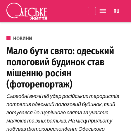
Перейти до вмісту
Language 
Одеське
Життя
ОПУБЛІКОВАНО В
НОВИНИ
Мало бути свято: одеський
пологовий будинок став
мішенню росіян
(фоторепортаж)
Сьогодні вночі під удар російських терористів
потрапив одеський пологовий будинок, який
готувався до щорічного свята за участю
малюків та їхніх батьків. На місці прильоту
побував фотокореспондент Одеського