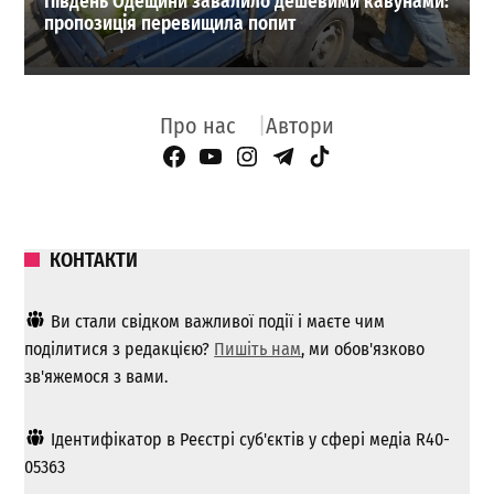
Південь Одещини завалило дешевими кавунами:
пропозиція перевищила попит
Про нас
Автори
Facebook Page
YouTube
Instagram
Telegram
TikTok
КОНТАКТИ
Ви стали свідком важливої ​​події і маєте чим
поділитися з редакцією?
Пишіть нам
, ми обов'язково
зв'яжемося з вами.
Ідентифікатор в Реєстрі суб'єктів у сфері медіа R40-
05363