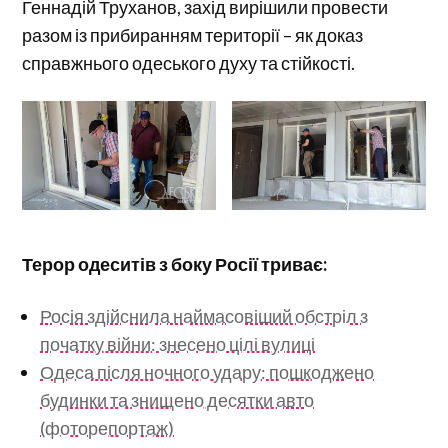
Геннадій Труханов, захід вирішили провести
разом із прибиранням території – як доказ
справжнього одеського духу та стійкості.
Терор одеситів з боку Росії триває:
Росія здійснила наймасовіший обстріл з
початку війни: знесено цілі вулиці
Одеса після ночного удару: пошкоджено
будинки та знищено десятки авто
(фоторепортаж)