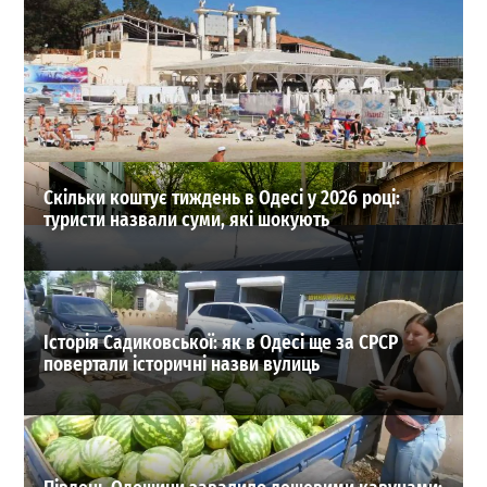
В Одесі згадали про заборону самокатів на Трасі
здоров’я: з серпня обіцяють щотижневі перевірки
0
31-07-2026 в 18:49
ВИБІР РЕДАКЦІЇ
Скільки коштує тиждень в Одесі у 2026 році:
туристи назвали суми, які шокують
Історія Садиковської: як в Одесі ще за СРСР
повертали історичні назви вулиць