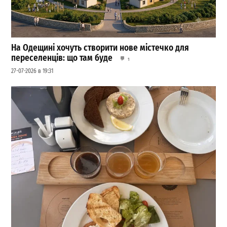
На Одещині хочуть створити нове містечко для
переселенців: що там буде
1
27-07-2026 в 19:31