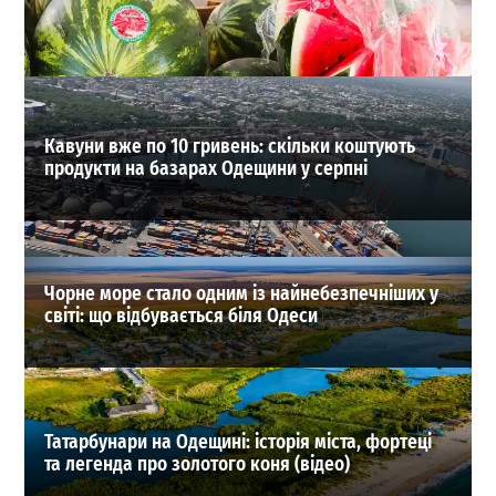
інфраструктуру Одеської області (ОНОВЛЕНО)
0
03-08-2026 в 12:55
ВИБІР РЕДАКЦІЇ
Кавуни вже по 10 гривень: скільки коштують
продукти на базарах Одещини у серпні
Чорне море стало одним із найнебезпечніших у
світі: що відбувається біля Одеси
Татарбунари на Одещині: історія міста, фортеці
та легенда про золотого коня (відео)