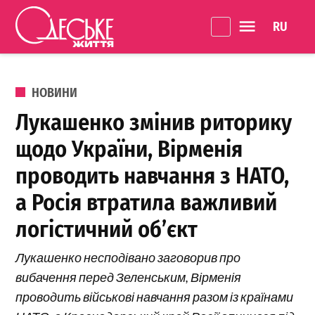
Перейти до вмісту
Language 
Одеське
Життя
ОПУБЛІКОВАНО В
НОВИНИ
Лукашенко змінив риторику
щодо України, Вірменія
проводить навчання з НАТО,
а Росія втратила важливий
логістичний об’єкт
Лукашенко несподівано заговорив про
вибачення перед Зеленським, Вірменія
проводить військові навчання разом із країнами