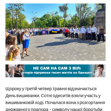
Щороку у третій четвер травня відзначається
День вишиванки. Сотні одеситів взяли участь у
вишиванковій ході. Почалася вона з розгортання
державного прапора – символу нашої боротьби