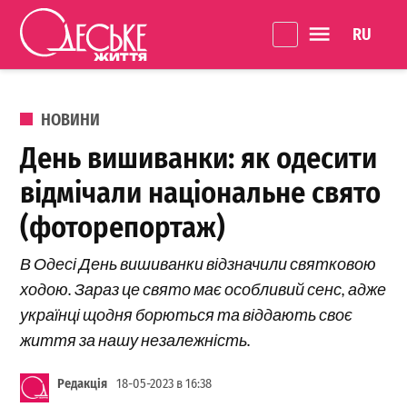
Перейти до вмісту
Language 
Одеське
Життя
ОПУБЛІКОВАНО В
НОВИНИ
День вишиванки: як одесити
відмічали національне свято
(фоторепортаж)
В Одесі День вишиванки відзначили святковою
ходою. Зараз це свято має особливий сенс, адже
українці щодня борються та віддають своє
життя за нашу незалежність.
Редакція
18-05-2023 в 16:38