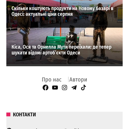
Скільки коштують продукти на Новому базарі в
Одесі: актуальні ціни серпня
Кіса, Ося та Орнелла Мути переїхали: де тепер
шукати відомі артоб’єкти Одеси
Про нас
Автори
Facebook Page
YouTube
Instagram
Telegram
TikTok
КОНТАКТИ