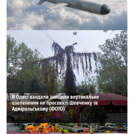
Одесу атакували реактивні дрони: пошкоджено
інфраструктуру та навчальний заклад, є постраждалі
(ОНОВЛЕНО)
0
31-07-2026 в 12:19
ВИБІР РЕДАКЦІЇ
В Одесі вандали знищили вертикальне
озеленення на проспекті Шевченку та
Адміральському (ФОТО)