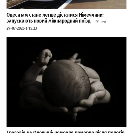
Одеситам стане легше дістатися Німеччини:
запускають новий міжнародний поїзд
5735
29-07-2026 в 15:23
Трагедія на Одещині: немовля померло після пологів,