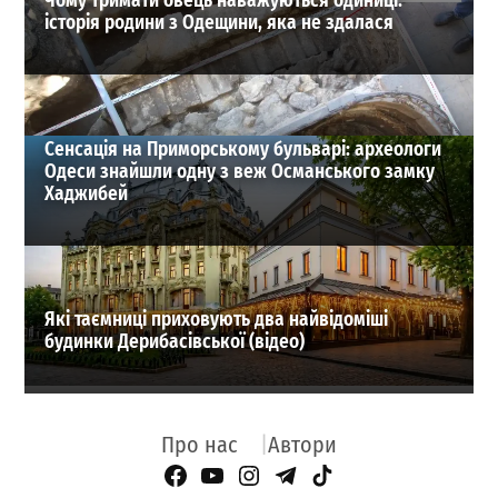
Чому тримати овець наважуються одиниці:
історія родини з Одещини, яка не здалася
Сенсація на Приморському бульварі: археологи
Одеси знайшли одну з веж Османського замку
Хаджибей
Які таємниці приховують два найвідоміші
будинки Дерибасівської (відео)
Про нас
Автори
Facebook Page
YouTube
Instagram
Telegram
TikTok