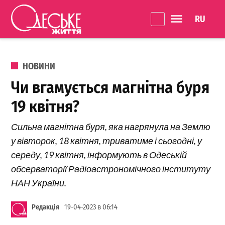
Перейти до вмісту
Language 
Одеське
Життя
ОПУБЛІКОВАНО В
НОВИНИ
Чи вгамується магнітна буря
19 квітня?
Сильна магнітна буря, яка нагрянула на Землю
у вівторок, 18 квітня, триватиме і сьогодні, у
середу, 19 квітня, інформують в Одеській
обсерваторії Радіоастрономічного інституту
НАН України.
Редакція
19-04-2023 в 06:14