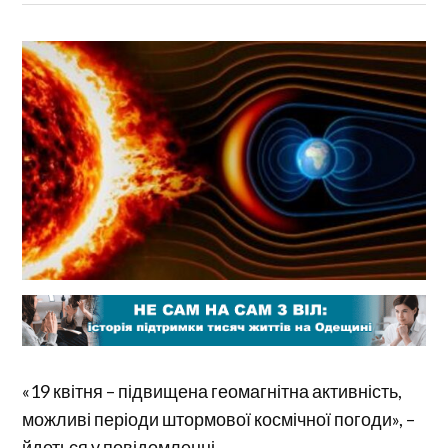
«19 квітня – підвищена геомагнітна активність,
можливі періоди штормової космічної погоди», –
йдеться у повідомленні.