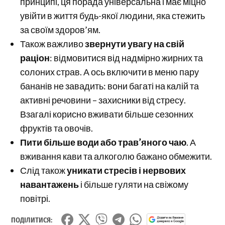
принципі, ця порада універсальна і має міцно
увійти в життя будь-якої людини, яка стежить
за своїм здоров’ям.
Також важливо
звернути увагу на свій
раціон
: відмовитися від надмірно жирних та
солоних страв. А ось включити в меню пару
бананів не завадить: вони багаті на калій та
активні речовини – захисники від стресу.
Взагалі корисно вживати більше сезонних
фруктів та овочів.
Пити більше води або трав’яного чаю
. А
вживання кави та алкоголю бажано обмежити.
Слід також
уникати стресів і нервових
навантажень
і більше гуляти на свіжому
повітрі.
ПОДІЛИТИСЯ: