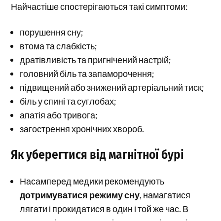
Найчастіше спостерігаються такі симптоми:
порушення сну;
втома та слабкість;
дратівливість та пригнічений настрій;
головний біль та запаморочення;
підвищений або знижений артеріальний тиск;
біль у спині та суглобах;
апатія або тривога;
загострення хронічних хвороб.
Як уберегтися від магнітної бурі
Насамперед медики рекомендують
дотримуватися режиму сну
, намагатися
лягати і прокидатися в один і той же час. В