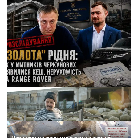
Кеш і Range Rover від пенсіонерки: які подарунки
отримала родина 1-го зама Одеської митниці
1
21-07-2026 в 11:08
ВИБІР РЕДАКЦІЇ