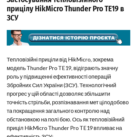
прицілу HikMicro Thunder Pro TE19 в
ЗСУ
Тепловізійні приціли від HikMicro, зокрема
модель Thunder Pro TE19, відіграють значну
роль у підвищенні ефективності операцій
Збройних Сил України (ЗСУ). Технологічний
прогрес у цій області дозволяє збільшити
точність стрільби, розпізнавання мет цілодобово
та покращення загального контролю над
обстановкою на полі бою. Ось як тепловізійний
приціл HikMicro Thunder Pro TE19 впливає на
ефективність ЗСУ: