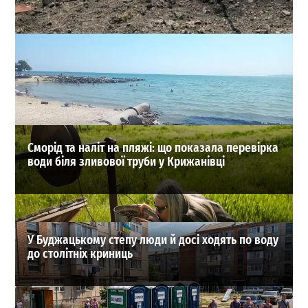
Після атаки РФ в Одесі серйозно пошкоджено
газопровід високого тиску
0
04-08-2026 в 16:14
ВИБІР РЕДАКЦІЇ
Сморід та наліт на пляжі: що показала перевірка
води біля зливової труби у Крижанівці
У Буджацькому степу люди й досі ходять по воду
до столітніх криниць