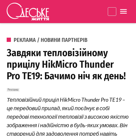
Перейти до вмісту
Одеське
La
Життя
ОПУБЛІКОВАНО В
РЕКЛАМА / НОВИНИ ПАРТНЕРІВ
Завдяки тепловізійному
прицілу HikMicro Thunder
Pro TE19: Бачимо ніч як день!
Тепловізійний приціл HikMicro Thunder Pro TE19 –
це передовий прилад, який поєднує в собі
передові технології тепловізії з високою якістю
зображення і надійністю в будь-яких умовах. Він
створений для задоволення потреб навіть