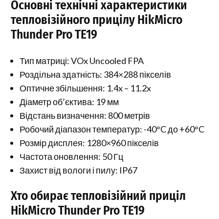
Основні технічні характеристики
тепловізійного прицілу HikMicro
Thunder Pro TE19
Тип матриці: VOx Uncooled FPA
Роздільна здатність: 384×288 пікселів
Оптичне збільшення: 1.4x – 11.2x
Діаметр об’єктива: 19 мм
Відстань визначення: 800 метрів
Робочий діапазон температур: -40°C до +60°C
Розмір дисплея: 1280×960 пікселів
Частота оновлення: 50 Гц
Захист від вологи і пилу: IP67
Хто обирає тепловізійний приціл
HikMicro Thunder Pro TE19