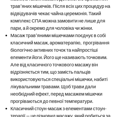
трав’яних мішечків. Після всіх цих процедур на
відвідувачів чекає чайна церемонія. Такий
комплекс СПА можна замовити не лише для
пари, а й окремо для чоловіка чи жінки.
Масаж трав’яними мішечками поєднує в собі
класичний масаж, ароматерапію, прогрівання
біологічно активних точок та найпростіші
елементи йоги. Його ще називають точковим.
Але від класичного точкового масажу він
відрізняється тим, що замість пальців
використовуються спеціальні мішечки, набиті
лікувальними травами. Щоб трави дали
необхідний ефект, перед масажем мішечки
прогріваються до певної температури.
Класичний стоун-масаж з елементами стоун-
терапії — це різновид масажу, який робиться за