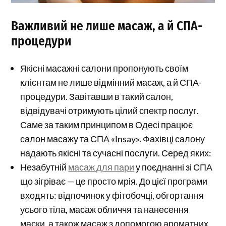
Важливий не лише масаж, а й СПА-
процедури
Якісні масажні салони пропонують своїм
клієнтам не лише відмінний масаж, а й СПА-
процедури. Завітавши в такий салон,
відвідувачі отримують цілий спектр послуг.
Саме за таким принципом в Одесі працює
салон масажу та СПА «Іnsay». Фахівці салону
надають якісні та сучасні послуги. Серед яких:
Незабутній
масаж для пари
у поєднанні зі СПА
що зігріває — це просто мрія. До цієї програми
входять: відпочинок у фітобочці, обгортання
усього тіла, масаж обличчя та нанесення
маски, а також масаж з допомогою ароматних