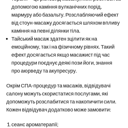
допомогою каміння вулканічних порід,
мармуру або базальту. Розслабляючий ефект
від стоун-масажу досягається шляхом впливу
каміння на певні ділянки тіла.
Тайський масаж здатен зцілити як на
емоційному, так і на фізичному рівнях. Такий
ефект досягається якщо масажист під час
процедури поєднує деякі пози йоги, знання
про аюрведу та акупресуру.
Окрім СПА-процедур та масажів, відвідувачі
салону можуть скористатися послугами, які
допоможуть розслабитися та накопичити сили.
Кожен відвідувач додатково може замовити:
сеанс ароматерапії;