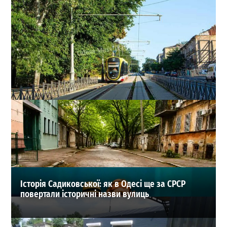
В Одесі змінили рух трамваїв і тролейбусів: які
маршрути скасували
0
29-07-2026 в 10:16
ВИБІР РЕДАКЦІЇ
Історія Садиковської: як в Одесі ще за СРСР
повертали історичні назви вулиць