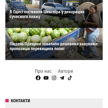
В Одесі поставили Шекспіра у декораціях
сучасного пляжу
Південь Одещини завалило дешевими кавунами:
пропозиція перевищила попит
Про нас
Автори
Facebook Page
YouTube
Instagram
Telegram
TikTok
КОНТАКТИ