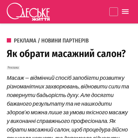
Перейти до вмісту
Одеське
La
Життя
ОПУБЛІКОВАНО В
РЕКЛАМА / НОВИНИ ПАРТНЕРІВ
Як обрати масажний салон?
Масаж — відмінний спосіб запобігти розвитку
різноманітних захворювань, відновити сили та
повернути бадьорість духу. Але досягти
бажаного результату та не нашкодити
здоров’ю можна лише за умови якісного масажу
у виконанні справжнього професіонала. Як
обрати масажний салон, щоб процедура дійсно
принесла користь та допомогла відновити