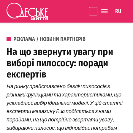
Перейти до вмісту
Language 
Одеське
Життя
ОПУБЛІКОВАНО В
РЕКЛАМА / НОВИНИ ПАРТНЕРІВ
На що звернути увагу при
виборі пилососу: поради
експертів
На ринку представлено безліч пилососів з
різними функціями та характеристиками, що
ускладнює вибір ідеальної моделі. У цій статті
експерти магазину F.ua поділяться з нами
порадами, на що потрібно звертати увагу,
вибираючи пилосос, що відповідає потребам