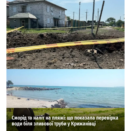
Після атаки РФ в Одесі серйозно пошкоджено
газопровід високого тиску
0
04-08-2026 в 16:14
ВИБІР РЕДАКЦІЇ
Сморід та наліт на пляжі: що показала перевірка
води біля зливової труби у Крижанівці