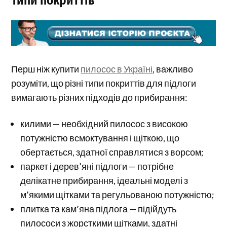
Типи покриттів
Перш ніж купити
пилосос в Україні
, важливо
розуміти, що різні типи покриттів для підлоги
вимагають різних підходів до прибирання:
килими — необхідний пилосос з високою
потужністю всмоктування і щіткою, що
обертається, здатної справлятися з ворсом;
паркет і дерев’яні підлоги — потрібне
делікатне прибирання, ідеальні моделі з
м’якими щітками та регульованою потужністю;
плитка та кам’яна підлога — підійдуть
пилососи з жорсткими щітками, здатні